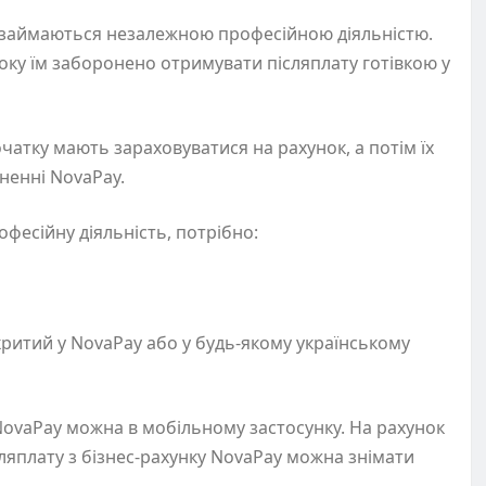
кі займаються незалежною професійною діяльністю.
року їм заборонено отримувати післяплату готівкою у
очатку мають зараховуватися на рахунок, а потім їх
ненні NovaPay.
есійну діяльність, потрібно:
ритий у NovaPay або у будь-якому українському
ovaPay можна в мобільному застосунку. На рахунок
ляплату з бізнес-рахунку NovaPay можна знімати