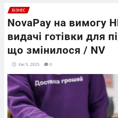
БІЗНЕС
NovaPay на вимогу Н
видачі готівки для 
що змінилося / NV
Кві 5, 2025
0