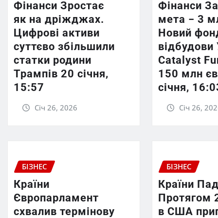
Фінанси Зростає
Фінанси З
як на дріжджах.
мета − 3 м
Цифрові активи
Новий фон
суттєво збільшили
відбудови 
статки родини
Catalyst F
Трампів 20 січня,
150 млн єв
15:57
січня, 16:0
Січ 26, 2026
Січ 26, 20
БІЗНЕС
БІЗНЕС
Країни
Країни Пад
Європарламент
Протягом 
схвалив термінову
в США при