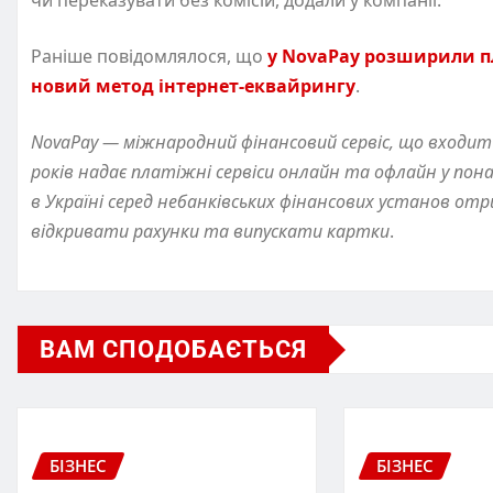
чи переказувати без комісій, додали у компанії.
Раніше повідомлялося, що
у NovaPay розширили пл
новий метод інтернет-еквайрингу
.
NovaPay — міжнародний фінансовий сервіс, що входит
років надає платіжні сервіси онлайн та офлайн у пон
в Україні серед небанківських фінансових установ отр
відкривати рахунки та випускати картки
.
ВАМ СПОДОБАЄТЬСЯ
БІЗНЕС
БІЗНЕС