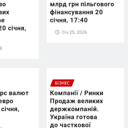
во
млрд грн пільгового
вих
фінансування 20
he
січня, 17:40
20 січня,
Січ 25, 2026
26
БІЗНЕС
урс валют
Компанії / Ринки
евро
Продаж великих
 січня,
держкомпаній.
Україна готова
до часткової