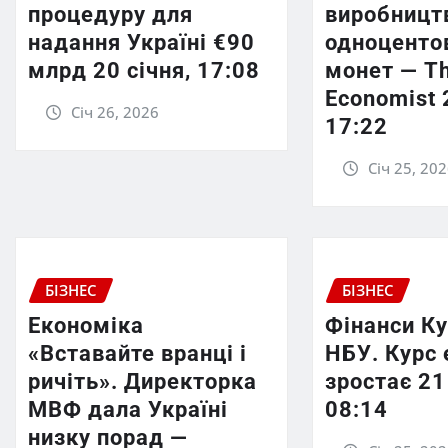
процедуру для
виробницт
надання Україні €90
одноценто
млрд 20 січня, 17:08
монет — T
Economist 
Січ 26, 2026
17:22
Січ 25, 20
БІЗНЕС
БІЗНЕС
Економіка
Фінанси К
«Вставайте вранці і
НБУ. Курс 
ричіть». Директорка
зростає 21
МВФ дала Україні
08:14
низку порад —