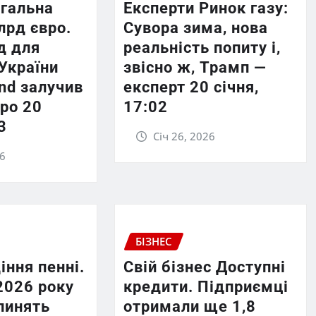
агальна
Експерти Ринок газу:
лрд євро.
Сувора зима, нова
д для
реальність попиту і,
України
звісно ж, Трамп —
und залучив
експерт 20 січня,
ро 20
17:02
3
Січ 26, 2026
26
БІЗНЕС
іння пенні.
Свій бізнес Доступні
2026 року
кредити. Підприємці
пинять
отримали ще 1,8