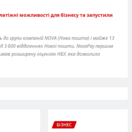
атіжні можливості для бізнесу та запустили
ь до групи компаній NOVA
(
Нова пошта) і майже 13
ад 3 600 відділеннях Нової пошти. NovaPay першим
имав розширену ліцензію НБУ, яка дозволила
БІЗНЕС