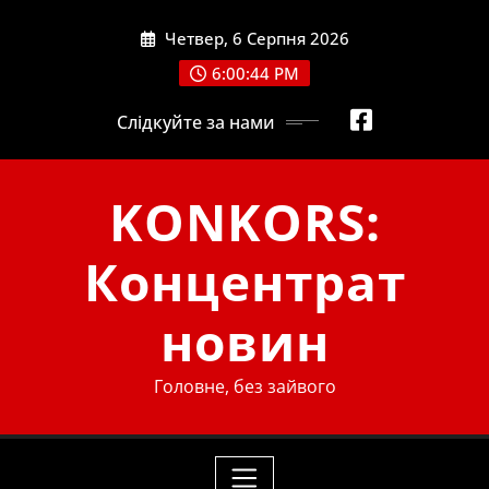
Skip
Четвер, 6 Серпня 2026
to
content
6:00:46 PM
Слідкуйте за нами
KONKORS:
Концентрат
новин
Головне, без зайвого