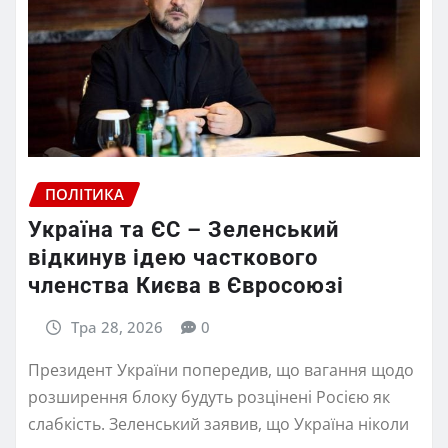
ПОЛІТИКА
Україна та ЄС – Зеленський
відкинув ідею часткового
членства Києва в Євросоюзі
Тра 28, 2026
0
Президент України попередив, що вагання щодо
розширення блоку будуть розцінені Росією як
слабкість. Зеленський заявив, що Україна ніколи