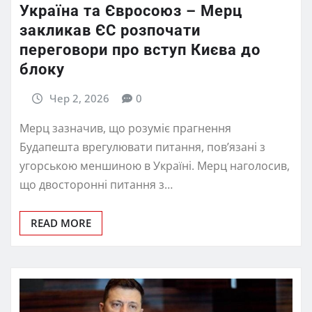
Україна та Євросоюз – Мерц
закликав ЄС розпочати
переговори про вступ Києва до
блоку
Чер 2, 2026
0
Мерц зазначив, що розуміє прагнення
Будапешта врегулювати питання, пов’язані з
угорською меншиною в Україні. Мерц наголосив,
що двосторонні питання з…
READ MORE