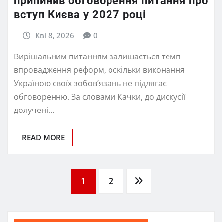
припинив обговорення питання про
вступ Києва у 2027 році
Кві 8, 2026
0
Вирішальним питанням залишається темп
впровадження реформ, оскільки виконання
Україною своїх зобов’язань не підлягає
обговоренню. За словами Качки, до дискусії
долучені…
READ MORE
Пагінація
1
2
записів