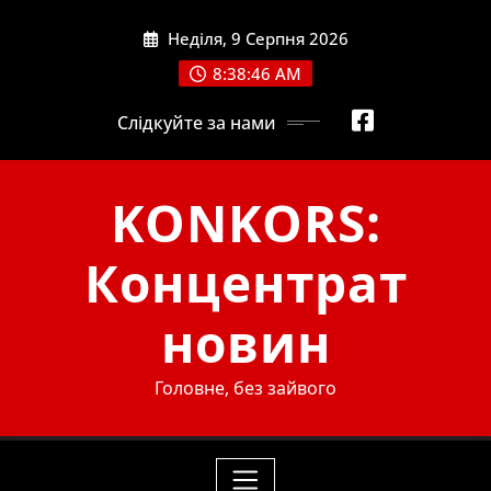
Skip
Неділя, 9 Серпня 2026
to
content
8:38:47 AM
Слідкуйте за нами
KONKORS:
Концентрат
новин
Головне, без зайвого