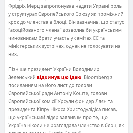
Фрідріх Мерц запропонував надати Україні роль
у структурах Європейського Союзу як проміжний
крок до членства в блоці. Він зазначив, що статус
“асоційованого члена” дозволив би українським
чиновникам брати участь у самітах ЄС та
міністерських зустрічах, однак не голосувати на
них.
Пізніше президент України Володимир
Зеленський
відкинув цю ідею
. Bloomberg з
посиланням на його лист до голови
Європейської ради Антоніу Коште, голови
Європейської комісії Урсули фон дер Ляєн та
президента Кіпру Нікоса Христодулідіса писав,
що український лідер заявив їм про те, що
Україна ніколи не розглядала членство в блоці як