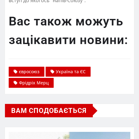
вступ до якогось “напів-Союзу”.
Вас також можуть
зацікавити новини:
євросоюз
Україна та ЄС
Фрідріх Мерц
ВАМ СПОДОБАЄТЬСЯ