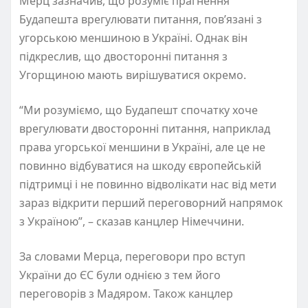
Мерц зазначив, що розуміє прагнення
Будапешта врегулювати питання, пов’язані з
угорською меншиною в Україні. Однак він
підкреслив, що двосторонні питання з
Угорщиною мають вирішуватися окремо.
“Ми розуміємо, що Будапешт спочатку хоче
врегулювати двосторонні питання, наприклад
права угорської меншини в Україні, але це не
повинно відбуватися на шкоду європейській
підтримці і не повинно відволікати нас від мети
зараз відкрити перший переговорний напрямок
з Україною”, – сказав канцлер Німеччини.
За словами Мерца, переговори про вступ
України до ЄС були однією з тем його
переговорів з Мадяром. Також канцлер