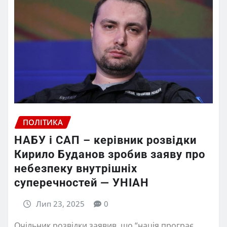
ПОЛІТИКА
НАБУ і САП – керівник розвідки
Кирило Буданов зробив заяву про
небезпеку внутрішніх
суперечностей — УНІАН
Лип 23, 2025
0
Очільник розвідки заявив, що “нація програє,