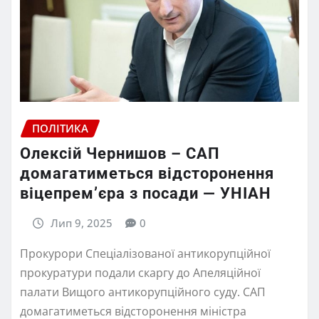
ПОЛІТИКА
Олексій Чернишов – САП
домагатиметься відсторонення
віцепремʼєра з посади — УНІАН
Лип 9, 2025
0
Прокурори Спеціалізованої антикорупційної
прокуратури подали скаргу до Апеляційної
палати Вищого антикорупційного суду. САП
домагатиметься відсторонення міністра