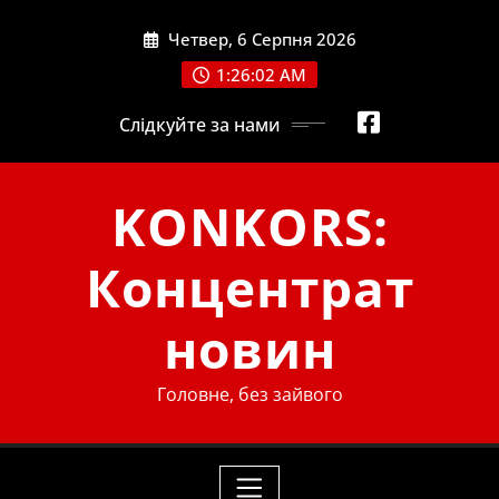
Skip
Четвер, 6 Серпня 2026
to
content
1:26:03 AM
Слідкуйте за нами
KONKORS:
Концентрат
новин
Головне, без зайвого