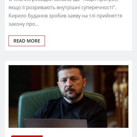
якщо її розривають внутрішні суперечності”.
Кирило Буданов зробив заяву на тлі прийняття
закону про…
READ MORE