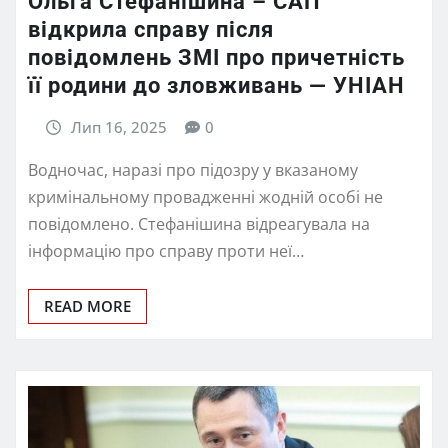
Ольга Стефанішина – САП
відкрила справу після
повідомлень ЗМІ про причетність
її родини до зловживань — УНІАН
Лип 16, 2025
0
Водночас, наразі про підозру у вказаному
кримінальному провадженні жодній особі не
повідомлено. Стефанішина відреагувала на
інформацію про справу проти неї…
READ MORE