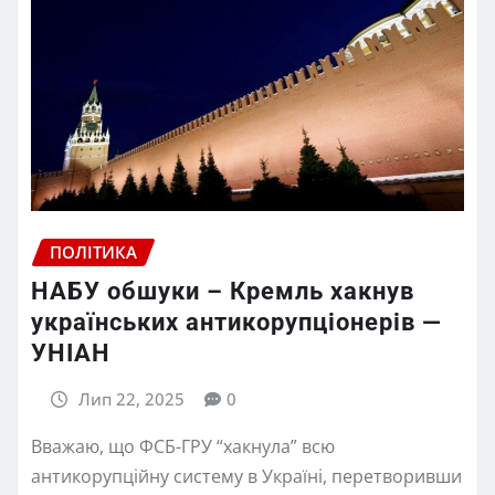
ПОЛІТИКА
НАБУ обшуки – Кремль хакнув
українських антикорупціонерів —
УНІАН
Лип 22, 2025
0
Вважаю, що ФСБ-ГРУ “хакнула” всю
антикорупційну систему в Україні, перетворивши