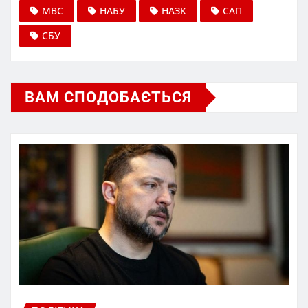
МВС
НАБУ
НАЗК
САП
СБУ
ВАМ СПОДОБАЄТЬСЯ