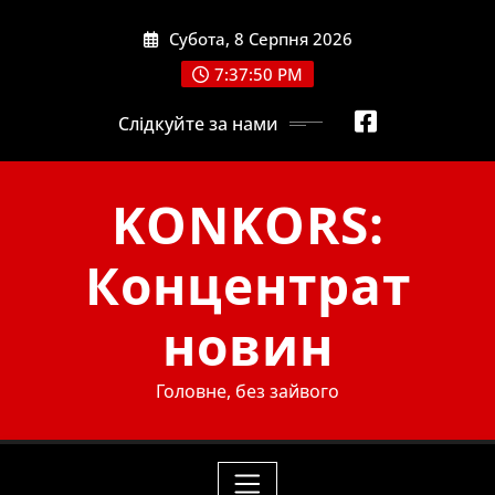
Skip
Субота, 8 Серпня 2026
to
content
7:37:51 PM
Слідкуйте за нами
KONKORS:
Концентрат
новин
Головне, без зайвого