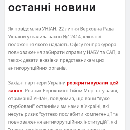
останні новини
Як повідомляв УНІАН, 22 липня Верховна Рада
України ухвалила закон №12414, ключові
положення якого надають Офісу генпрокурора
повноваження забирати справи у НАБУ та САП, а
також давати вказівки представникам цих
антикорупційних органів.
Західні партнери України
розкритикували цей
закон
. Речник Єврокомісії Гійом Мерсьє у заяві,
отриманій УНІАН, повідомив, що вони “дуже
стурбовані” останніми змінами в Україні, які
несуть ризик “суттєво послабити компетенції та
повноваження антикорупційних інституцій”, які
“мають вирішальне значення для порядку