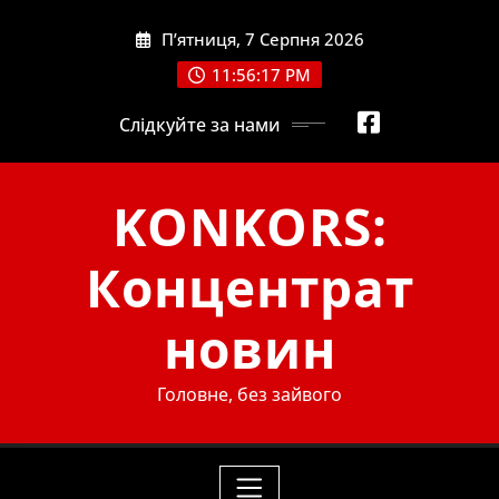
Skip
П’ятниця, 7 Серпня 2026
to
content
11:56:18 PM
Слідкуйте за нами
KONKORS:
Концентрат
новин
Головне, без зайвого