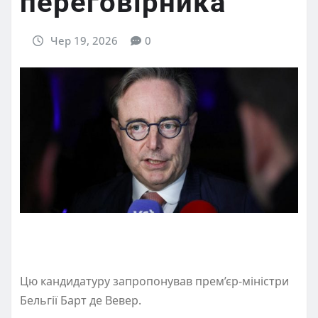
переговірника
Чер 19, 2026
0
Цю кандидатуру запропонував прем’єр-міністри
Бельгії Барт де Вевер.