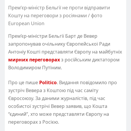
Премʼєр-міністр Бельгії не проти відправити
Кошту на переговори з росіянами / фото
European Union
Прем’єр-міністри Бельгії Барт де Вевер
запропонував очільнику Європейської Ради
Антоніу Кошті представляти Європу на майбутніх
мирних переговорах
з російським диктатором
Володимиром Путіним.
Про це пише
Politico
. Видання повідомило про
зустріч Вевера з Коштою під час саміту
Євросоюзу. За даними журналістів, під час
особистої зустрічі Вевер заявив, що Кошта
“єдиний”, хто може представляти Європу на
переговорах з Росією.