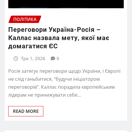
ПОЛІТИКА
Переговори Україна-Росія –
Каллас назвала мету, якої має
домагатися ЄС
Тра 1, 2026
0
Росія затягує переговори щодо України, і Європі
не слід ганьбитися, “будучи ініціатором
переговорів”. Каллас порадила європейським
лідерам не принижувати себе…
READ MORE