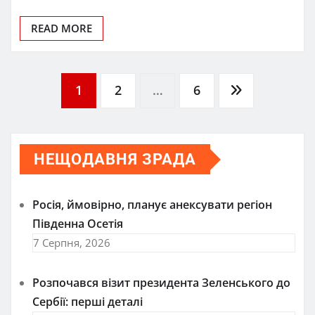
READ MORE
Пагінація
1
2
…
6
записів
НЕЩОДАВНЯ ЗРАДА
Росія, ймовірно, планує анексувати регіон
Південна Осетія
7 Серпня, 2026
Розпочався візит президента Зеленського до
Сербії: перші деталі