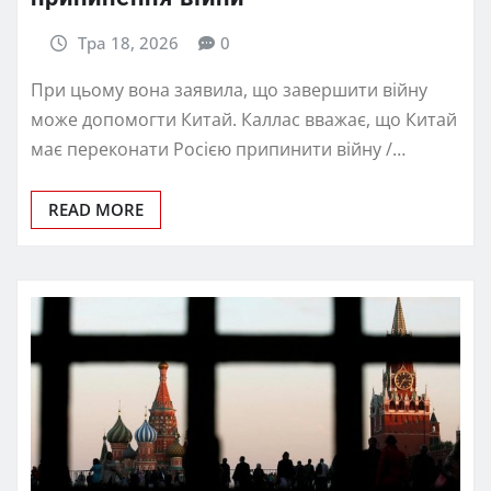
Тра 18, 2026
0
При цьому вона заявила, що завершити війну
може допомогти Китай. Каллас вважає, що Китай
має переконати Росією припинити війну /…
READ MORE