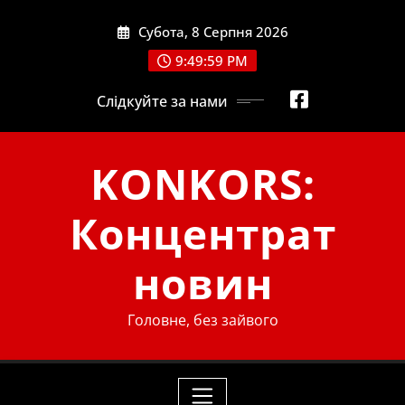
Skip
Субота, 8 Серпня 2026
to
content
9:50:01 PM
Слідкуйте за нами
KONKORS:
Концентрат
новин
Головне, без зайвого