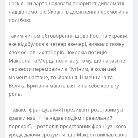
наскільки варто надавати пріоритет дипломатії
над допомогою Україні в досягненні перемоги на
полі бою.
Таким чином обговорення щодо Росії та України,
яке віддбулося в четвер ввечері, виявило появу
двох основних таборів. Зокрема позиція
Макрона та Мерца полягає у тому, що наразі не
час вести перемовини з Путіним, а коли цей
момент настане, то Франція, Німеччина та
Велика Британія мають взяти на себе керівну
роль.
“Гадаю, [французький] президент розставив усі
крапки над “і” та надав подіям правильний
порядок”, – розповів представник французького
уряду, даючи зрозуміти, що Макрон виклав свою