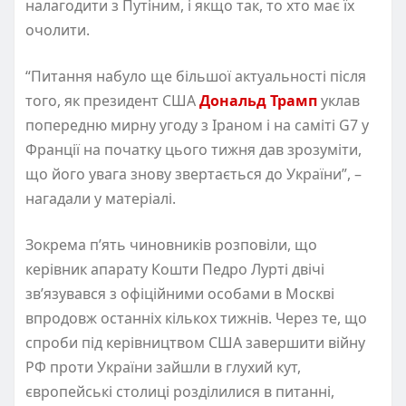
налагодити з Путіним, і якщо так, то хто має їх
очолити.
“Питання набуло ще більшої актуальності після
того, як президент США
Дональд Трамп
уклав
попередню мирну угоду з Іраном і на саміті G7 у
Франції на початку цього тижня дав зрозуміти,
що його увага знову звертається до України”, –
нагадали у матеріалі.
Зокрема пʼять чиновників розповіли, що
керівник апарату Кошти Педро Лурті двічі
звʼязувався з офіційними особами в Москві
впродовж останніх кількох тижнів. Через те, що
спроби під керівництвом США завершити війну
РФ проти України зайшли в глухий кут,
європейські столиці розділилися в питанні,