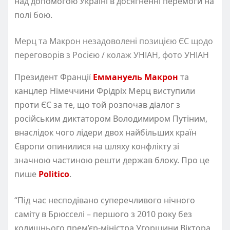
над допомогою Україні в досягненні перемоги на
полі бою.
Мерц та Макрон незадоволені позицією ЄС щодо
переговорів з Росією / колаж УНІАН, фото УНІАН
Президент Франції
Еммануель Макрон
та
канцлер Німеччини Фрідріх Мерц виступили
проти ЄС за те, що той розпочав діалог з
російським диктатором Володимиром Путіним,
внаслідок чого лідери двох найбільших країн
Європи опинилися на шляху конфлікту зі
значною частиною решти держав блоку. Про це
пише
Politico
.
“Під час несподівано суперечливого нічного
саміту в Брюсселі – першого з 2010 року без
колишнього прем’єр-міністра Угорщини Віктора