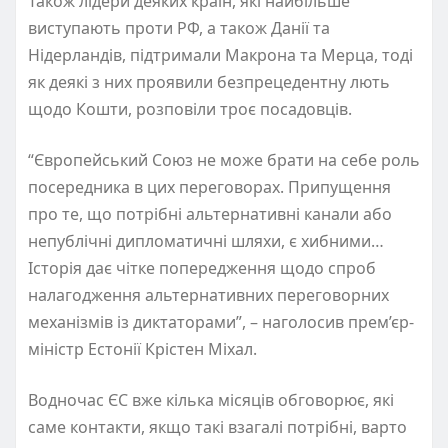
Також лідери деяких країн, які найбільше
виступають проти РФ, а також Данії та
Нідерландів, підтримали Макрона та Мерца, тоді
як деякі з них проявили безпрецедентну лють
щодо Кошти, розповіли троє посадовців.
“Європейський Союз не може брати на себе роль
посередника в цих переговорах. Припущення
про те, що потрібні альтернативні канали або
непублічні дипломатичні шляхи, є хибними…
Історія дає чітке попередження щодо спроб
налагодження альтернативних переговорних
механізмів із диктаторами”, – наголосив прем’єр-
міністр Естонії Крістен Міхал.
Водночас ЄС вже кілька місяців обговорює, які
саме контакти, якщо такі взагалі потрібні, варто