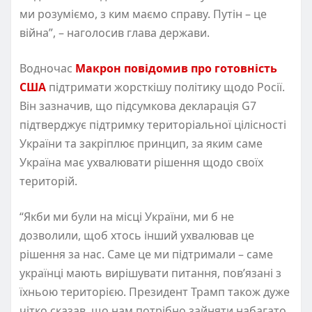
ми розуміємо, з ким маємо справу. Путін – це
війна”, – наголосив глава держави.
Водночас
Макрон повідомив про готовність
США
підтримати жорсткішу політику щодо Росії.
Він зазначив, що підсумкова декларація G7
підтверджує підтримку територіальної цілісності
України та закріплює принцип, за яким саме
Україна має ухвалювати рішення щодо своїх
територій.
“Якби ми були на місці України, ми б не
дозволили, щоб хтось інший ухвалював це
рішення за нас. Саме це ми підтримали – саме
українці мають вирішувати питання, пов’язані з
їхньою територією. Президент Трамп також дуже
чітко сказав, що нам потрібно зайняти набагато