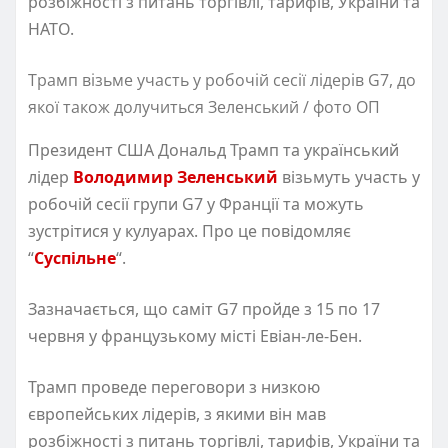
розбіжності з питань торгівлі, тарифів, України та
НАТО.
Трамп візьме участь у робочій сесії лідерів G7, до
якої також долучиться Зеленський / фото ОП
Президент США Дональд Трамп та український
лідер
Володимир Зеленський
візьмуть участь у
робочій сесії групи G7 у Франції та можуть
зустрітися у кулуарах. Про це повідомляє
“
Суспільне
“.
Зазначається, що саміт G7 пройде з 15 по 17
червня у французькому місті Евіан-ле-Бен.
Трамп проведе переговори з низкою
європейських лідерів, з якими він мав
розбіжності з питань торгівлі, тарифів, України та