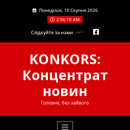
Skip
Понеділок, 10 Серпня 2026
to
content
2:56:12 AM
Слідкуйте за нами
KONKORS:
Концентрат
новин
Головне, без зайвого