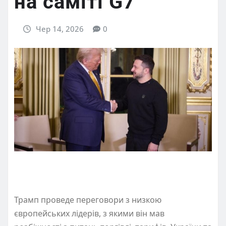
на саміті G7
Чер 14, 2026
0
Трамп проведе переговори з низкою
європейських лідерів, з якими він мав