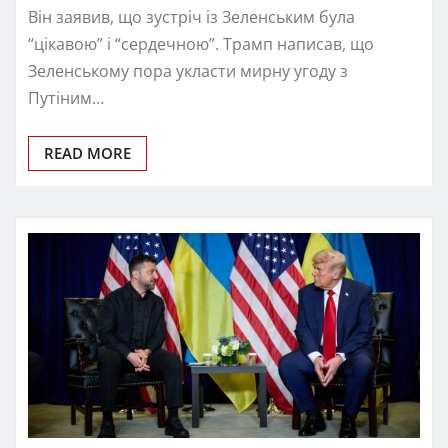
Він заявив, що зустріч із Зеленським була
“цікавою” і “сердечною”. Трамп написав, що
Зеленському пора укласти мирну угоду з
Путіним…
READ MORE