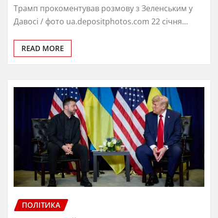
Трамп прокоментував розмову з Зеленським у
Давосі / фото ua.depositphotos.com 22 січня…
READ MORE
ПОЛІТИКА