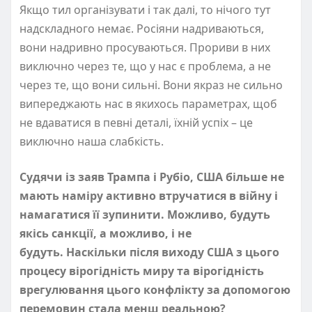
Якщо тил організувати і так далі, то нічого тут
надскладного немає. Росіяни надриваються,
вони надривно просуваються. Прориви в них
виключно через те, що у нас є проблема, а не
через те, що вони сильні. Вони якраз не сильно
випереджають нас в якихось параметрах, щоб
не вдаватися в певні деталі, їхній успіх – це
виключно наша слабкість.
Судячи і
з заяв Трампа і Рубіо, США більше не
мають наміру активно втручатися в війну і
намагатися її зупинити. Можливо, будуть
якісь санкції, а можливо, і не
будуть. Наскільки після виходу США з цього
процесу вірогідність миру та вірогідність
врегулювання цього конфлікту за допомогою
перемовин стала менш реальною?