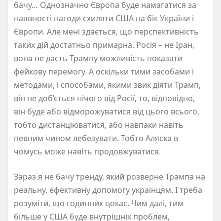
бачу… Однозначно Європа буде намагатися за
наявності нагоди схиляти США на бік України і
Європи. Але мені здається, що перспективність
таких дій достатньо примарна. Росія – не Іран,
вона не дасть Трампу можливість показати
фейкову перемогу. А оскільки тими засобами і
методами, і способами, якими звик діяти Трамп,
він не доб’ється нічого від Росії, то, відповідно,
він буде або відморожуватися від цього всього,
тобто дистанціюватися, або навпаки навіть
певним чином лебезувати. Тобто Аляска в
чомусь може навіть продовжуватися.
Зараз я не бачу тренду, який розверне Трампа на
реальну, ефективну допомогу українцям. І треба
розуміти, що годинник цокає. Чим далі, тим
більше у США буде внутрішніх проблем,