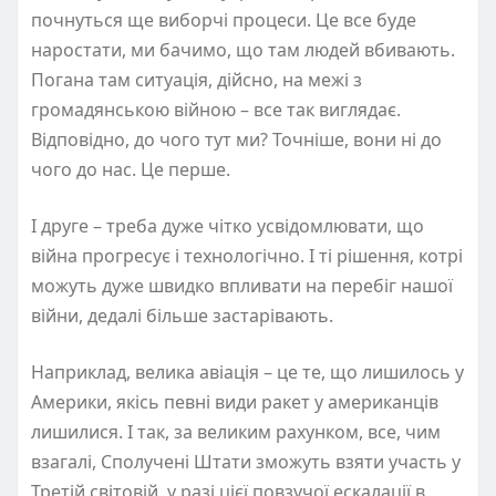
почнуться ще виборчі процеси. Це все буде
наростати, ми бачимо, що там людей вбивають.
Погана там ситуація, дійсно, на межі з
громадянською війною – все так виглядає.
Відповідно, до чого тут ми? Точніше, вони ні до
чого до нас. Це перше.
І друге – треба дуже чітко усвідомлювати, що
війна прогресує і технологічно. І ті рішення, котрі
можуть дуже швидко впливати на перебіг нашої
війни, дедалі більше застарівають.
Наприклад, велика авіація – це те, що лишилось у
Америки, якісь певні види ракет у американців
лишилися. І так, за великим рахунком, все, чим
взагалі, Сполучені Штати зможуть взяти участь у
Третій світовій, у разі цієї повзучої ескалації в