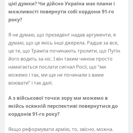
цієї думки? Чи дійсно Україна має плани і
можливості повернути собі кордони 91-го
року?
Я не думаю, що президент надав аргументи, я
думаю, що це якісь інші джерела. Радше за все,
це те, що Трампа починають тролити, що Путін
його водить за ніс. І він таким чином просто
намагається послати сигнал Росії, що “ми
можемо і так, ми ще не починали з вами
воювати” і так далі.
А з військової точки зору ми можемо в
якійсь осяжній перспективі повернутися до
кордонів 91-го року?
Якщо реформувати армію, то, звісно, можна.