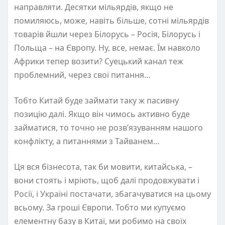
направляти. Десятки мільярдів, якщо не
помиляюсь, може, навіть більше, сотні мільярдів
товарів йшли через Білорусь – Росія, Білорусь і
Польща – на Європу. Ну, все, немає. Їм навколо
Африки тепер возити? Суецький канал теж
проблемний, через свої питання…
Тобто Китай буде займати таку ж пасивну
позицію далі. Якщо він чимось активно буде
займатися, то точно не розв’язуванням нашого
конфлікту, а питаннями з Тайванем…
Ця вся бізнесота, так би мовити, китайська, –
вони стоять і мріють, щоб далі продовжувати і
Росії, і Україні постачати, збагачуватися на цьому
всьому. За гроші Європи. Тобто ми купуємо
елементну базу в Китаї, ми робимо на своїх