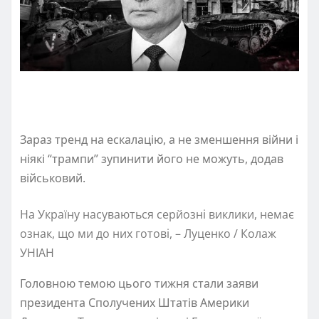
Зараз тренд на ескалацію, а не зменшення війни і
ніякі “трампи” зупинити його не можуть, додав
військовий.
На Україну насуваються серйозні виклики, немає
ознак, що ми до них готові, – Луценко / Колаж
УНІАН
Головною темою цього тижня стали заяви
президента Сполучених Штатів Америки