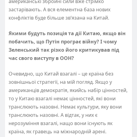
американські збройні сили вже стрімко
застарівають. А вся елементна база нових
конфліктів буде більше зв’язана на Китай.
Якими будуть позиція та дії Китаю, якщо він
побачить, що Путін програє війну? І чому
Зеленський так різко його критикував під
час свого виступу в ООН?
Очевидно, що Китай взагалі – це країна без
зовнішньої стратегії, на мій погляд. Якщо у
американців демократія, якийсь набір цінностей,
то у Китаю взагалі немає цінностей, які вони
транслюють назовні. Немає культури, яку вони
транслюють назовні. А відтак, у них є
нерозуміння взагалі, нащо вони існують як
країна, як гравець на міжнародній арені.