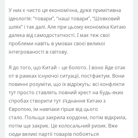
У них є чисто ця економічна, дуже примітивна
ідеологія: “товари”, “наші товари”, “Шовковий
шлях” і так далі. Але при цьому економіка Китаю
далека від самодостатності. І має теж свої
проблеми навіть в умовах своєї великої
інтегрованості в світову.
Я до того, що Китай – це болото. І воно йде отак
от в рамках існуючої ситуації, постфактум. Вони
повинні розуміти, що їх відріжуть: всі конфлікти
тут просто ставлять повний хрест на будь-яких
спробах створити тут з’єднання Китаю з
Європою, їм навпаки гірше від цього
стало. Польща закрила кордони, потім відкрила,
потім ще закриє. Це колосальний ризик. Вже
сюди великі партії товарів побояться