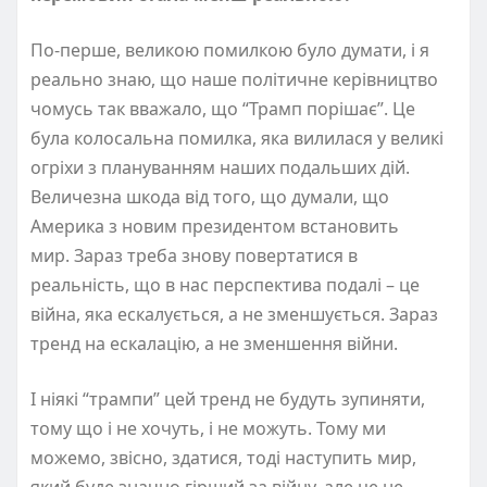
По-перше, великою помилкою було думати, і я
реально знаю, що наше політичне керівництво
чомусь так вважало, що “Трамп порішає”. Це
була колосальна помилка, яка вилилася у великі
огріхи з плануванням наших подальших дій.
Величезна шкода від того, що думали, що
Америка з новим президентом встановить
мир. Зараз треба знову повертатися в
реальність, що в нас перспектива подалі – це
війна, яка ескалується, а не зменшується. Зараз
тренд на ескалацію, а не зменшення війни.
І ніякі “трампи” цей тренд не будуть зупиняти,
тому що і не хочуть, і не можуть. Тому ми
можемо, звісно, здатися, тоді наступить мир,
який буде значно гірший за війну, але це не