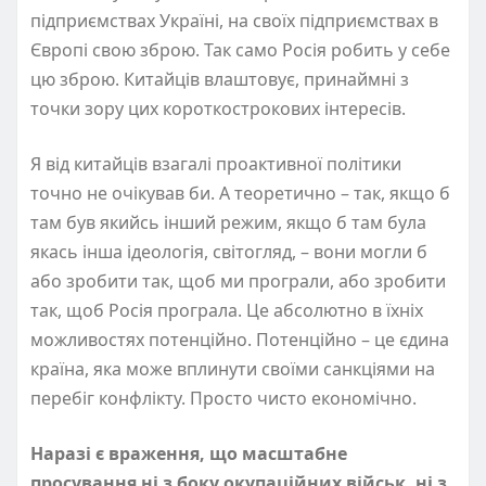
підприємствах Україні, на своїх підприємствах в
Європі свою зброю. Так само Росія робить у себе
цю зброю. Китайців влаштовує, принаймні з
точки зору цих короткострокових інтересів.
Я від китайців взагалі проактивної політики
точно не очікував би. А теоретично – так, якщо б
там був якийсь інший режим, якщо б там була
якась інша ідеологія, світогляд, – вони могли б
або зробити так, щоб ми програли, або зробити
так, щоб Росія програла. Це абсолютно в їхніх
можливостях потенційно. Потенційно – це єдина
країна, яка може вплинути своїми санкціями на
перебіг конфлікту. Просто чисто економічно.
Наразі є враження, що масштабне
просування ні з боку окупаційних військ, ні з