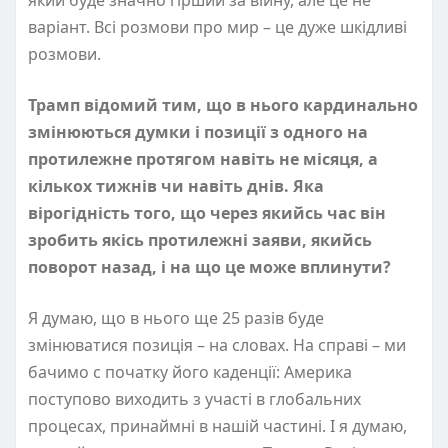
варіант. Всі розмови про мир – це дуже шкідливі
розмови.
Трамп відомий тим, що в нього кардинально
змінюються думки і позиції з одного на
протилежне протягом навіть не місяця, а
кількох тижнів чи навіть днів. Яка
вірогідність того, що через якийсь час він
зробить якісь протилежні заяви, якийсь
поворот назад, і на що це може вплинути?
Я думаю, що в нього ще 25 разів буде
змінюватися позиція – на словах. На справі – ми
бачимо с початку його каденції: Америка
поступово виходить з участі в глобальних
процесах, принаймні в нашій частині. І я думаю,