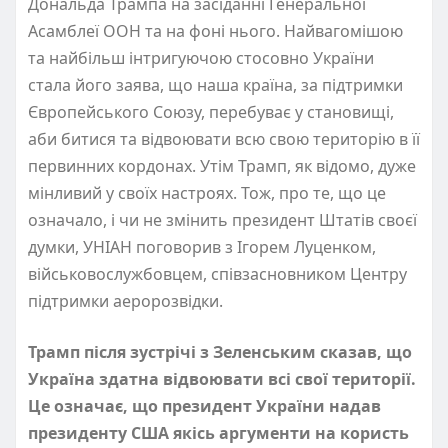
Дональда Трампа на засіданні Генеральної
Асамблеї ООН та на фоні нього. Найвагомішою
та найбільш інтригуючою стосовно України
стала його заява, що наша країна, за підтримки
Європейського Союзу, перебуває у становищі,
аби битися та відвоювати всю свою територію в її
первинних кордонах. Утім Трамп, як відомо, дуже
мінливий у своїх настроях. Тож, про те, що це
означало, і чи не змінить президент Штатів своєї
думки, УНІАН поговорив з Ігорем Луценком,
військовослужбовцем, співзасновником Центру
підтримки аеророзвідки.
Трамп після зустрічі з Зеленським сказав, що
Україна здатна відвоювати всі свої території.
Це означає, що президент України надав
президенту США якісь аргументи на користь