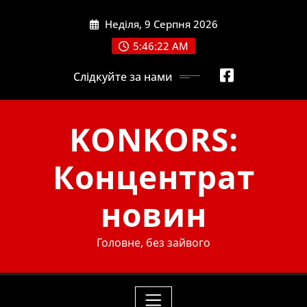
Skip
Неділя, 9 Серпня 2026
to
content
5:46:23 AM
Слідкуйте за нами
KONKORS:
Концентрат
новин
Головне, без зайвого