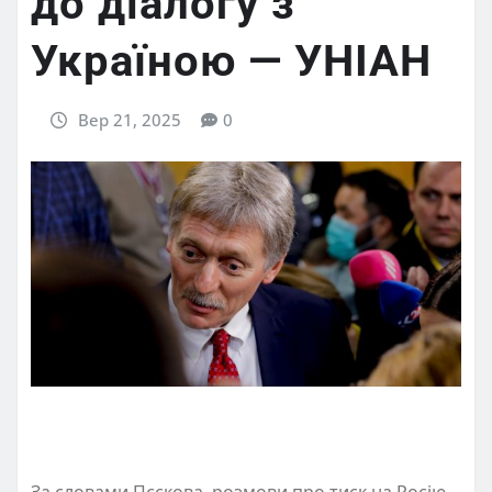
до діалогу з
Україною — УНІАН
Вер 21, 2025
0
За словами Пєскова, розмови про тиск на Росію