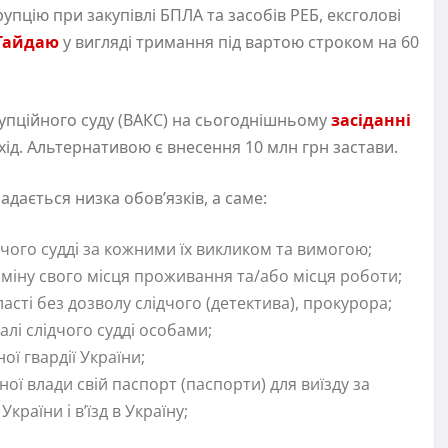
упцію при закупівлі БПЛА та засобів РЕБ, ексголові
 Гайдаю
у вигляді тримання під вартою строком на 60
упційного суду (ВАКС) на сьогоднішньому
засіданні
хід. Альтернативою є внесення 10 млн грн застави.
дається низка обов’язків, а саме:
дчого судді за кожними їх викликом та вимогою;
зміну свого місця проживання та/або місця роботи;
сті без дозволу слідчого (детектива), прокурора;
алі слідчого судді особами;
ої гвардії України;
ної влади свій паспорт (паспорти) для виїзду за
країни і в’їзд в Україну;