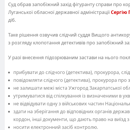
Суд обрав запобіжний захід фігуранту справи про кор
Луганської обласної державної адміністрації
Сергію
діб.
Таке рішення озвучив слідчий суддя Вищого антикор
з розгляду клопотання детективів про запобіжний за
У разі внесення підозрюваним застави на нього покла
прибувати до слідчого (детектива), прокурора, слі
повідомляти слідчого (детектива), прокурора про 
не залишати межі міста Ужгород Закарпатської обла
утримуватися від спілкування із визначеними в ухв
не відвідувати одну з військових частин Національн
здати на зберігання до відповідних органів держав
кордон, інші документи, що дають право на виїзд з У
носити електронний засіб контролю.