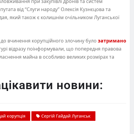
зловживання при закупівлі дронів та систем
утата від “Слуги народу” Олексія Кузнєцова та
йдая, який також є колишнім очільником Луганської
х до вчинення корупційного злочину було
затримано
ратурі відразу поінформували, що попередня правова
(привласнення майна в особливо великих розмірах та
цікавити новини:
дай корупція
Сергій Гайдай Луганськ