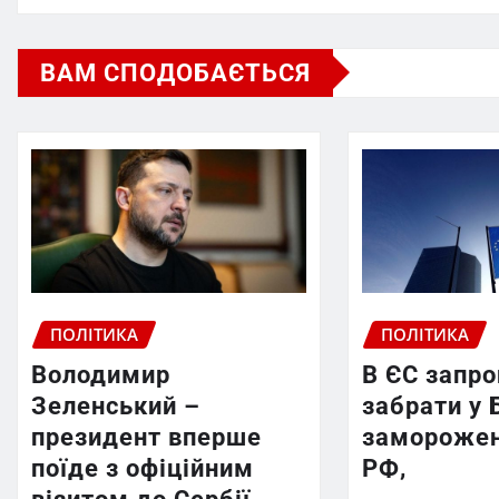
ВАМ СПОДОБАЄТЬСЯ
ПОЛІТИКА
ПОЛІТИКА
Володимир
В ЄС запр
Зеленський –
забрати у 
президент вперше
заморожен
поїде з офіційним
РФ,