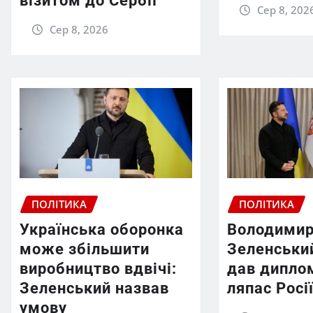
візитом до Сербії
Сер 8, 202
Сер 8, 2026
ПОЛІТИКА
ПОЛІТИКА
Українська оборонка
Володими
може збільшити
Зеленський
виробництво вдвічі:
дав дипло
Зеленський назвав
ляпас Росі
умову