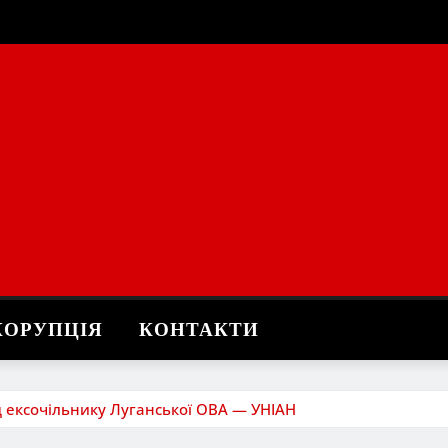
КОРУПЦІЯ
КОНТАКТИ
д ексочільнику Луганської ОВА — УНІАН