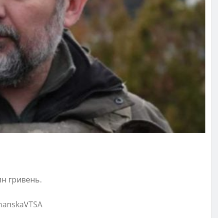
лн гривень.
uhanskaVTSA