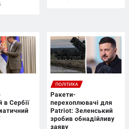
6
ПОЛІТИКА
р
Ракети-
 в Сербії
перехоплювачі для
матичний
Patriot: Зеленський
ї
зробив обнадійливу
заяву