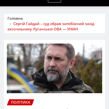
Головна
Сергій Гайдай – суд обрав запобіжний захід
ексочільнику Луганської ОВА — УНІАН
ПОЛІТИКА