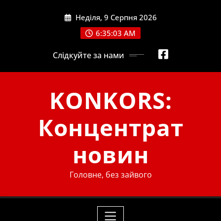
Skip
Неділя, 9 Серпня 2026
to
content
6:35:04 AM
Слідкуйте за нами
KONKORS:
Концентрат
новин
Головне, без зайвого