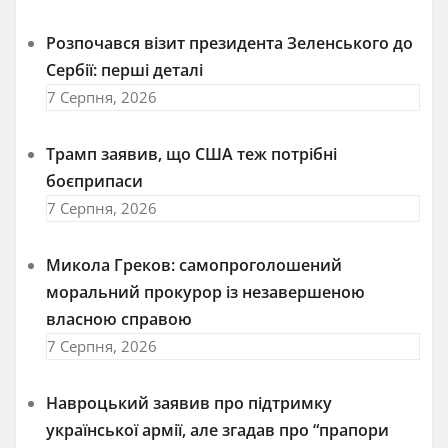
Розпочався візит президента Зеленського до
Сербії: перші деталі
7 Серпня, 2026
Трамп заявив, що США теж потрібні
боєприпаси
7 Серпня, 2026
Микола Греков: самопроголошений
моральний прокурор із незавершеною
власною справою
7 Серпня, 2026
Навроцький заявив про підтримку
української армії, але згадав про “прапори