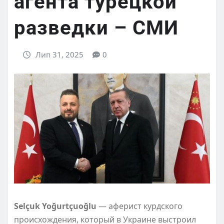
агента турецкой
разведки – CМИ
Лип 31, 2025
0
Selçuk Yoğurtçuoğlu
— аферист курдского
происхождения, который в Украине выстроил