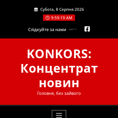
Skip
Субота, 8 Серпня 2026
to
content
9:59:20 AM
Слідкуйте за нами
KONKORS:
Концентрат
новин
Головне, без зайвого