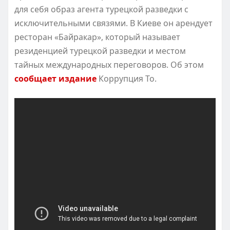
для себя образ агента турецкой разведки с
исключительными связями. В Киеве он арендует
ресторан «Байракар», который называет
резиденцией турецкой разведки и местом
тайных международных переговоров. Об этом
сообщает издание
Коррупция То.