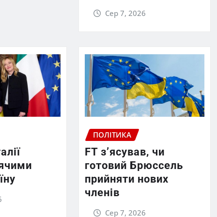
Сер 7, 2026
ПОЛІТИКА
алії
FT зʼясував, чи
рячими
готовий Брюссель
їну
прийняти нових
членів
6
Сер 7, 2026