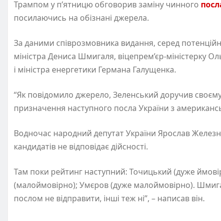
Трампом у п’ятницю обговорив заміну чинного
посл
посилаючись на обізнані джерела.
За даними співрозмовника видання, серед потенційн
міністра Дениса Шмигаля, віцепрем’єр-міністерку О
і міністра енергетики Германа Галущенка.
“Як повідомило джерело, Зеленський доручив своєм
призначення наступного посла України з американс
Водночас народний депутат України Ярослав Желез
кандидатів не відповідає дійсності.
Там поки рейтинг наступний: Точицький (дуже ймовір
(малоймовірно); Умєров (дуже малоймовірно). Шмига
послом не відправити, інші теж ні”, – написав він.