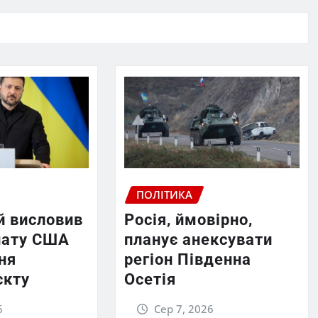
ПОЛІТИКА
й висловив
Росія, ймовірно,
нату США
планує анексувати
ня
регіон Південна
єкту
Осетія
6
Сер 7, 2026