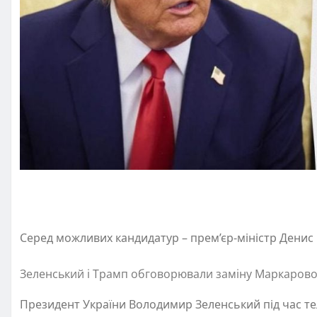
Серед можливих кандидатур – прем’єр-міністр Денис
Зеленський і Трамп обговорювали заміну Маркарової
Президент України Володимир Зеленський під час 