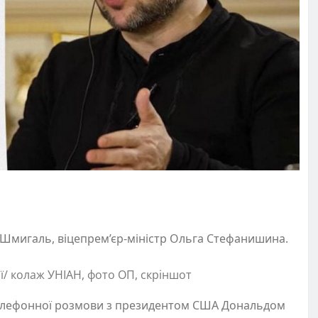
 Шмигаль, віцепрем’єр-міністр Ольга Стефанишина.
/ колаж УНІАН, фото ОП, скріншот
телефонної розмови з президентом США Дональдом