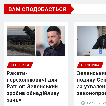
ВАМ СПОДОБАЄТЬСЯ
ПОЛІТИКА
ПОЛІТИКА
Ракети-
Зеленськи
перехоплювачі для
подяку Се
Patriot: Зеленський
за ухвален
зробив обнадійливу
законопро
заяву
Сер 8, 202