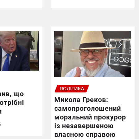
ПОЛІТИКА
вив, що
Микола Греков:
отрібні
самопроголошений
и
моральний прокурор
6
із незавершеною
власною справою