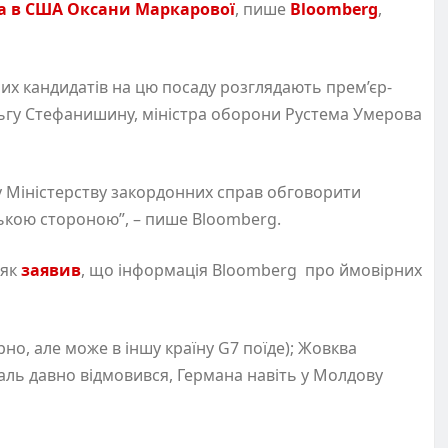
а в США Оксани Маркарової
, пише
Bloomberg
,
их кандидатів на цю посаду розглядають прем’єр-
льгу Стефанишину, міністра оборони Рустема Умерова
у Міністерству закордонних справ обговорити
ькою стороною”, – пише Bloomberg.
няк
заявив
, що інформація Bloomberg про ймовірних
но, але може в іншу країну G7 поїде); Жовква
ль давно відмовився, Германа навіть у Молдову