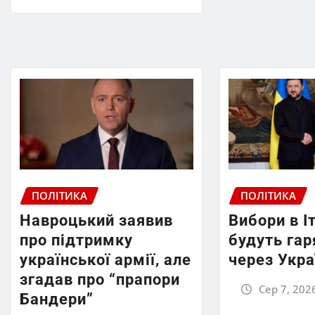
ПОЛІТИКА
ПОЛІТИКА
Навроцький заявив
Вибори в Іт
про підтримку
будуть га
української армії, але
через Укра
згадав про “прапори
Сер 7, 202
Бандери”