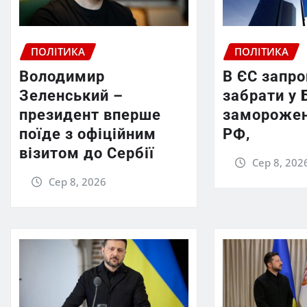
ПОЛІТИКА
ПОЛІТИКА
Володимир
В ЄС запр
Зеленський –
забрати у 
президент вперше
заморожен
поїде з офіційним
РФ,
візитом до Сербії
Сер 8, 202
Сер 8, 2026