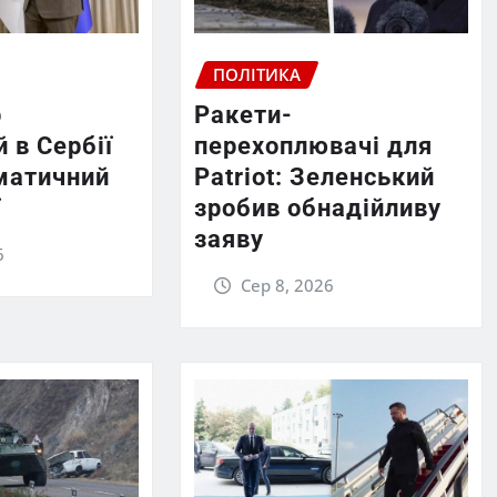
ПОЛІТИКА
р
Ракети-
 в Сербії
перехоплювачі для
матичний
Patriot: Зеленський
ї
зробив обнадійливу
заяву
6
Сер 8, 2026