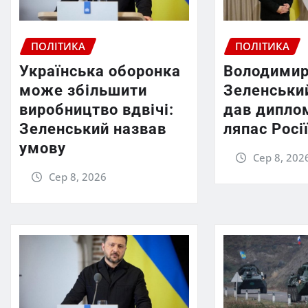
ПОЛІТИКА
ПОЛІТИКА
Українська оборонка
Володими
може збільшити
Зеленський
виробництво вдвічі:
дав дипло
Зеленський назвав
ляпас Росі
умову
Сер 8, 202
Сер 8, 2026