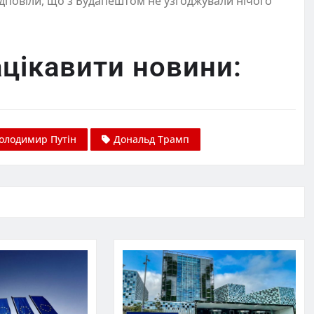
ідповіли, що з Будапештом не узгоджували нічого
цікавити новини:
олодимир Путін
Дональд Трамп