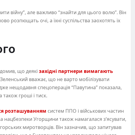
ити війну”, але важливо “знайти для цього волю”. Він
ово розпющать очі, а їхні суспільства заохотять їх
ого
ідомив, що деякі
західні партнери вимагають
е Зеленський вважає, що не варто мобілізувати
, адже нещодавня спецоперація “Павутина” показала,
а також гроші і тиск.
ся розташуванням
систем ППО і військових частин
жба нацбезпеки Угорщини також намагалася з’ясувати,
угорських миротворців. Він зазначив, що запитував