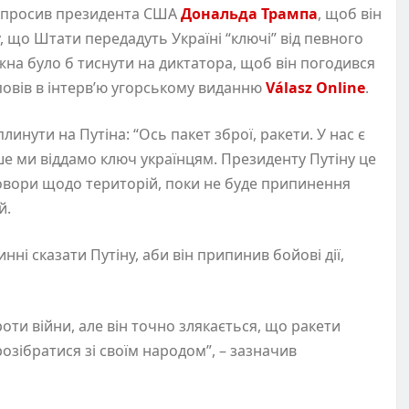
у просив президента США
Дональда Трампа
, щоб він
 що Штати передадуть Україні “ключі” від певного
жна було б тиснути на диктатора, щоб він погодився
повів в інтерв’ю угорському виданню
Válasz Online
.
линути на Путіна: “Ось пакет зброї, ракети. У нас є
ше ми віддамо ключ українцям. Президенту Путіну це
овори щодо територій, поки не буде припинення
й.
инні сказати Путіну, аби він припинив бойові дії,
ти війни, але він точно злякається, що ракети
розібратися зі своїм народом”, – зазначив