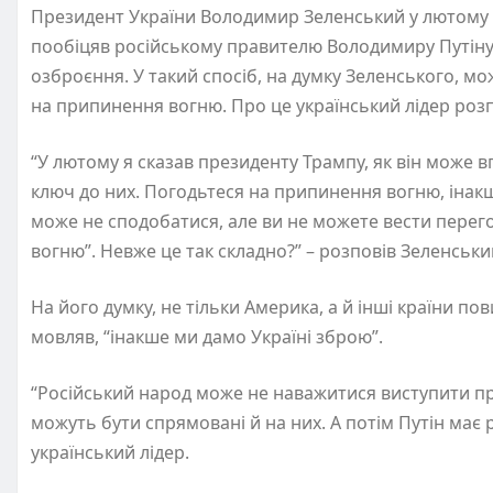
Президент України Володимир Зеленський у лютом
пообіцяв російському правителю Володимиру Путіну,
озброєння. У такий спосіб, на думку Зеленського, мо
на припинення вогню. Про це український лідер роз
“У лютому я сказав президенту Трампу, як він може вп
ключ до них. Погодьтеся на припинення вогню, інак
може не сподобатися, але ви не можете вести перег
вогню”. Невже це так складно?” – розповів Зеленськи
На його думку, не тільки Америка, а й інші країни пов
мовляв, “інакше ми дамо Україні зброю”.
“Російський народ може не наважитися виступити про
можуть бути спрямовані й на них. А потім Путін має 
український лідер.