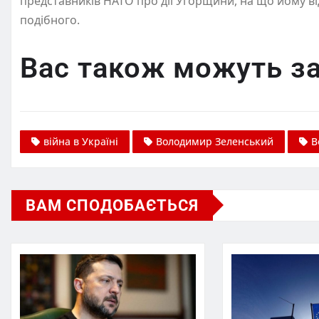
представників НАТО про дії Угорщини, на що йому в
подібного.
Вас також можуть за
війна в Україні
Володимир Зеленський
В
ВАМ СПОДОБАЄТЬСЯ