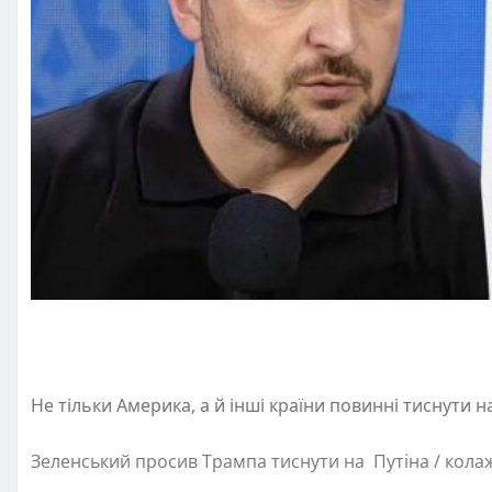
Не тільки Америка, а й інші країни повинні тиснути 
Зеленський просив Трампа тиснути на Путіна / кола