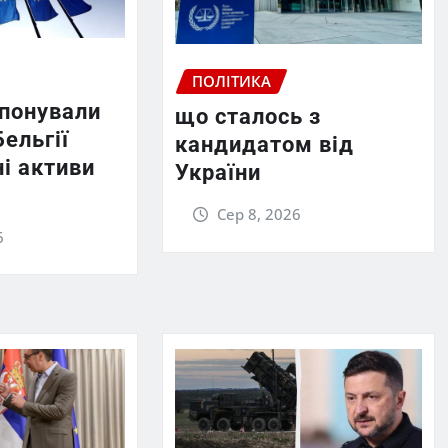
ПОЛІТИКА
опонували
що сталось з
Бельгії
кандидатом від
і активи
України
Сер 8, 2026
6