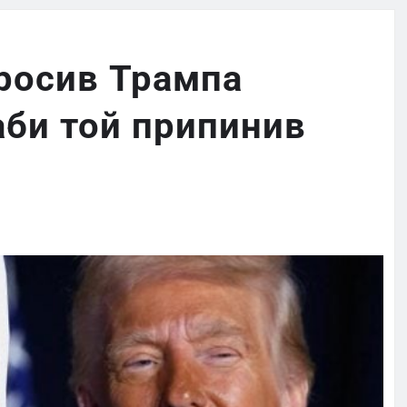
просив Трампа
 аби той припинив