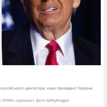
на російського диктатора, каже президент України.
ж УНІАН, скриншот, фото GettyImages