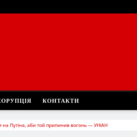
КОРУПЦІЯ
КОНТАКТИ
 на Путіна, аби той припинив вогонь — УНІАН