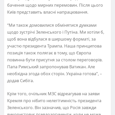
бачення щодо мирних перемовин. Після цього
Київ представить власні напрацювання.
“Ми також домовилися обмінятися думками
щодо зустрічі Зеленського і Путіна. Ми хотіли б,
щоб вона відбулася в ширшому форматі, за
участю президента Трампа. Наша принципова
позиція також полягає в тому, що Європа
повинна бути присутня за столом переговорів.
Папа Римський запропонував Ватикан. Але
необхідна згода обох сторін. Україна готова”, –
додав Сибіга.
Крім того, очільник МЗС відреагував на заяви
Кремля про нібито нелегітимність президента
Зеленського. Він зазначив, що Росія завжди
використовує псевдоаргументи, коли не може