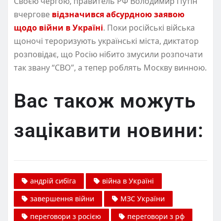
Своєю чергою, правитель РФ Володимир Путін
вчергове
відзначився абсурдною заявою
щодо війни в Україні
. Поки російські війська
щоночі тероризують українські міста, диктатор
розповідає, що Росію нібито змусили розпочати
так звану “СВО”, а тепер роблять Москву винною.
Вас також можуть
зацікавити новини:
андрій сибіга
війна в Україні
завершення війни
МЗС України
переговори з росією
переговори з рф