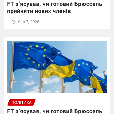
FT зʼясував, чи готовий Брюссель
прийняти нових членів
Сер 7, 2026
ПОЛІТИКА
FT зʼясував, чи готовий Брюссель