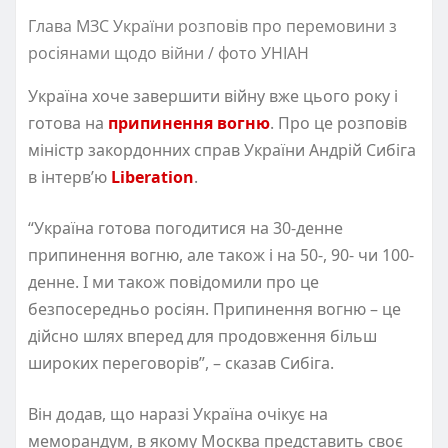
Глава МЗС України розповів про перемовини з
росіянами щодо війни / фото УНІАН
Україна хоче завершити війну вже цього року і
готова на
припинення вогню
. Про це розповів
міністр закордонних справ України Андрій Сибіга
в інтерв’ю
Liberation
.
“Україна готова погодитися на 30-денне
припинення вогню, але також і на 50-, 90- чи 100-
денне. І ми також повідомили про це
безпосередньо росіян. Припинення вогню – це
дійсно шлях вперед для продовження більш
широких переговорів”, – сказав Сибіга.
Він додав, що наразі Україна очікує на
меморандум, в якому Москва представить своє