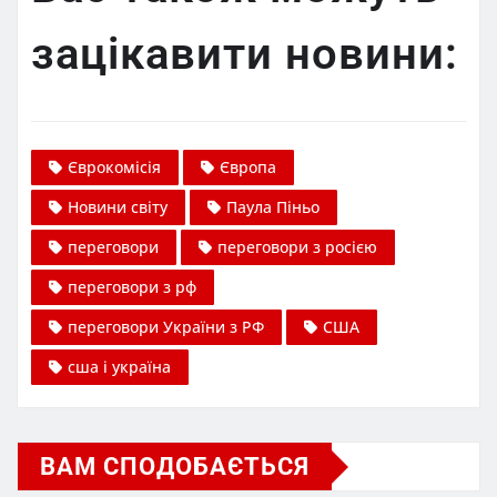
зацікавити новини:
Єврокомісія
Європа
Новини світу
Паула Піньо
переговори
переговори з росією
переговори з рф
переговори України з РФ
США
сша і україна
ВАМ СПОДОБАЄТЬСЯ