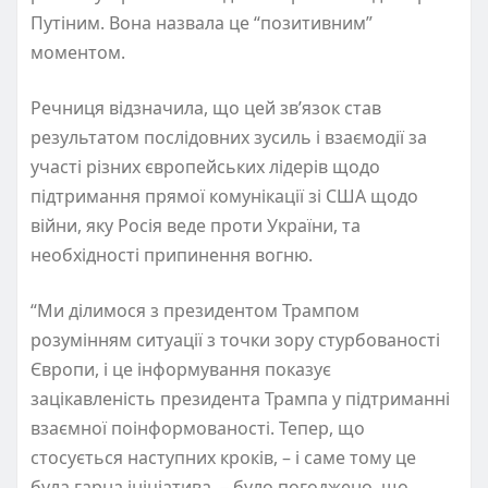
Путіним. Вона назвала це “позитивним”
моментом.
Речниця відзначила, що цей зв’язок став
результатом послідовних зусиль і взаємодії за
участі різних європейських лідерів щодо
підтримання прямої комунікації зі США щодо
війни, яку Росія веде проти України, та
необхідності припинення вогню.
“Ми ділимося з президентом Трампом
розумінням ситуації з точки зору стурбованості
Європи, і це інформування показує
зацікавленість президента Трампа у підтриманні
взаємної поінформованості. Тепер, що
стосується наступних кроків, – і саме тому це
була гарна ініціатива, – було погоджено, що