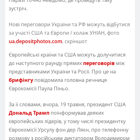
зустріч.
Нові переговори України та РФ можуть відбутися
за участі США та Європи / колаж УНІАН, фото
ua.depositphotos.com
, скріншот
Європейські країни та США можуть долучитися
до наступного раунду прямих
переговорів
між
представниками України та Росії. Про це на
брифінгу
повідомила головна речниця
Єврокомісії Паула Піньо.
За її словами, вчора, 19 травня, президент США
Дональд Трамп
поінформував деяких
європейських лідерів, у тому числі президентку
Єврокомісії Урсулу фон дер Ляєн, про телефонну
розмову з російським диктатором Володимиром