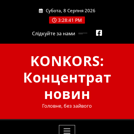
Skip
Субота, 8 Серпня 2026
to
content
3:28:42 PM
Слідкуйте за нами
KONKORS:
Концентрат
новин
Головне, без зайвого