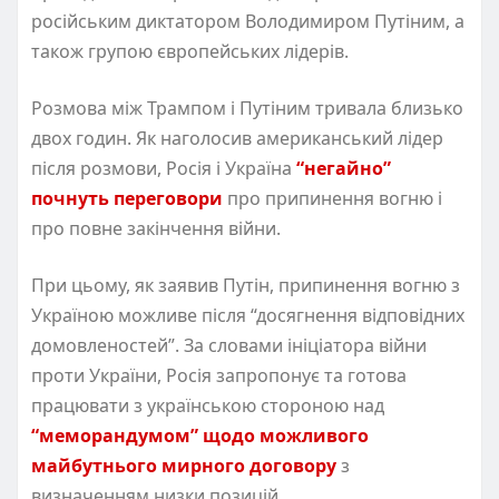
російським диктатором Володимиром Путіним, а
також групою європейських лідерів.
Розмова між Трампом і Путіним тривала близько
двох годин. Як наголосив американський лідер
після розмови, Росія і Україна
“негайно”
почнуть переговори
про припинення вогню і
про повне закінчення війни.
При цьому, як заявив Путін, припинення вогню з
Україною можливе після “досягнення відповідних
домовленостей”. За словами ініціатора війни
проти України, Росія запропонує та готова
працювати з українською стороною над
“меморандумом” щодо можливого
майбутнього мирного договору
з
визначенням низки позицій.