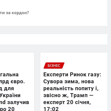
ти за кордон?
БІЗНЕС
агальна
Експерти Ринок газу:
лрд євро.
Сувора зима, нова
д для
реальність попиту і,
України
звісно ж, Трамп —
und залучив
експерт 20 січня,
ро 20
17:02