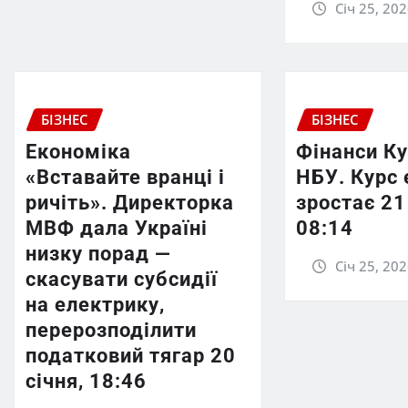
Січ 25, 20
БІЗНЕС
БІЗНЕС
Економіка
Фінанси К
«Вставайте вранці і
НБУ. Курс 
ричіть». Директорка
зростає 21
МВФ дала Україні
08:14
низку порад —
Січ 25, 20
скасувати субсидії
на електрику,
перерозподілити
податковий тягар 20
січня, 18:46