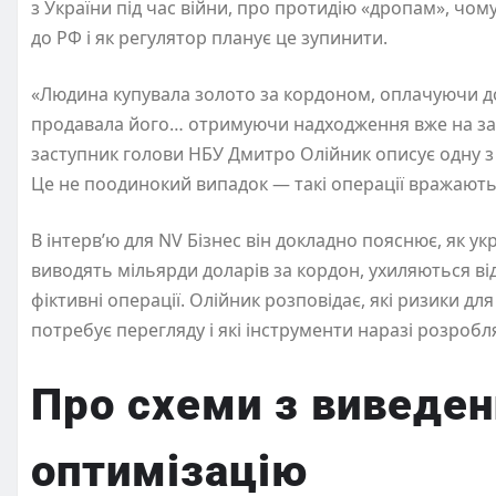
з України під час війни, про протидію «дропам», чом
до РФ і як регулятор планує це зупинити.
«Людина купувала золото за кордоном, оплачуючи 
продавала його… отримуючи надходження вже на за
заступник голови НБУ Дмитро Олійник описує одну з
Це не поодинокий випадок — такі операції вражают
В інтерв’ю для NV Бізнес він докладно пояснює, як у
виводять мільярди доларів за кордон, ухиляються ві
фіктивні операції. Олійник розповідає, які ризики для
потребує перегляду і які інструменти наразі розробл
Про схеми з виведен
оптимізацію