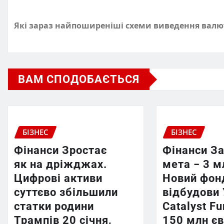
Які зараз найпоширеніші схеми виведення валю
ВАМ СПОДОБАЄТЬСЯ
БІЗНЕС
БІЗНЕС
Фінанси Зростає
Фінанси З
як на дріжджах.
мета − 3 м
Цифрові активи
Новий фон
суттєво збільшили
відбудови 
статки родини
Catalyst F
Трампів 20 січня,
150 млн єв