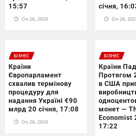
15:57
січня, 16:0
Січ 26, 2026
Січ 26, 20
БІЗНЕС
БІЗНЕС
Країни
Країни Пад
Європарламент
Протягом 
схвалив термінову
в США при
процедуру для
виробницт
надання Україні €90
одноценто
млрд 20 січня, 17:08
монет — T
Economist 
Січ 26, 2026
17:22