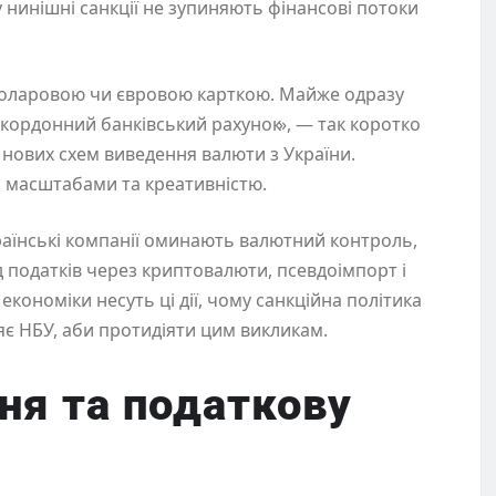
у нинішні санкції не зупиняють фінансові потоки
доларовою чи євровою карткою. Майже одразу
кордонний банківський рахунок
»
, — так коротко
 нових схем виведення валюти з України.
ь масштабами та креативністю.
країнські компанії оминають валютний контроль,
д податків через криптовалюти, псевдоімпорт і
 економіки несуть ці дії, чому санкційна політика
яє НБУ, аби протидіяти цим викликам.
ня та податкову