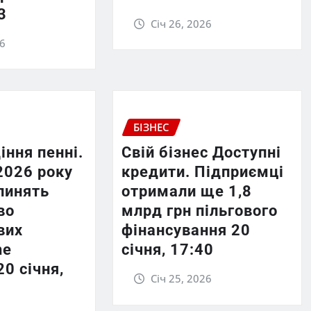
3
Січ 26, 2026
26
БІЗНЕС
іння пенні.
Свій бізнес Доступні
2026 року
кредити. Підприємці
пинять
отримали ще 1,8
во
млрд грн пільгового
вих
фінансування 20
he
січня, 17:40
20 січня,
Січ 25, 2026