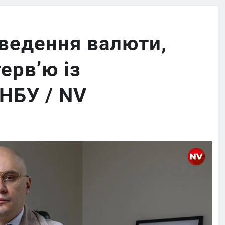
иведення валюти,
ерв’ю із
НБУ / NV