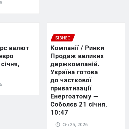
26
БІЗНЕС
урс валют
Компанії / Ринки
евро
Продаж великих
 січня,
держкомпаній.
Україна готова
до часткової
26
приватизації
Енергоатому —
Соболєв 21 січня,
10:47
Січ 25, 2026