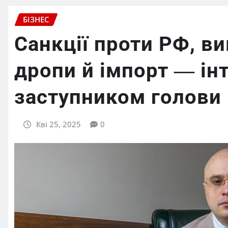
БІЗНЕС
Санкції проти РФ, в
дропи й імпорт ― інт
заступником голови 
Кві 25, 2025
0