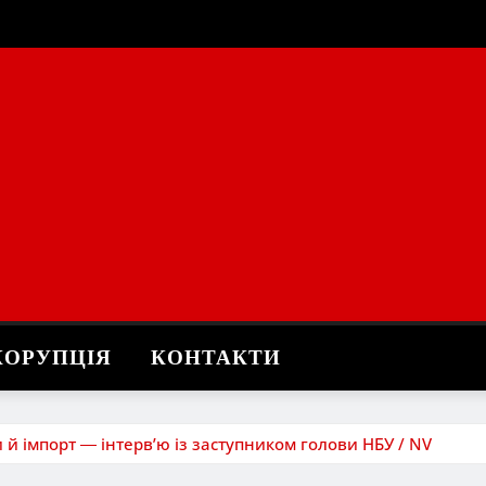
КОРУПЦІЯ
КОНТАКТИ
 й імпорт ― інтерв’ю із заступником голови НБУ / NV