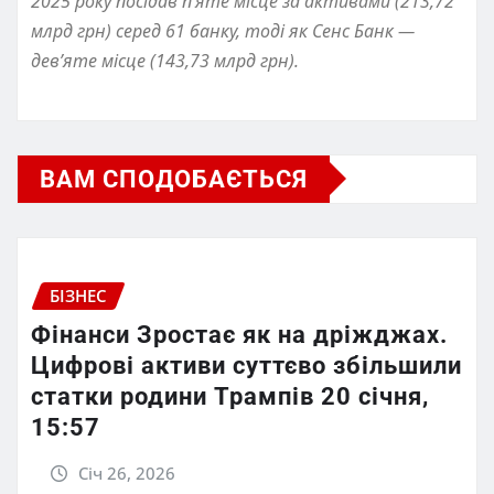
2025 року посідав п’яте місце за активами
(
213,72
млрд грн) серед 61 банку, тоді як Сенс Банк —
дев’яте місце
(
143,73 млрд грн).
ВАМ СПОДОБАЄТЬСЯ
БІЗНЕС
Фінанси Зростає як на дріжджах.
Цифрові активи суттєво збільшили
статки родини Трампів 20 січня,
15:57
Січ 26, 2026