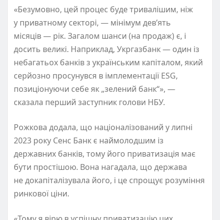
«Безумовно, цей процес буде тривалішим, ніж
у приватному секторі, — мінімум дев’ять
місяців — рік. Загалом шанси
(
на продаж) є, і
досить великі. Наприклад, Укргазбанк — один із
небагатьох банків з українським капіталом, який
серйозно просунувся в імплементації ESG,
позиціонуючи себе як „зелений банк“», —
сказала перший заступник голови НБУ.
Рожкова додала, що націоналізований у липні
2023 року Сенс Банк є наймолодшим із
державних банків, тому його приватизація має
бути простішою. Вона нагадала, що держава
не докапіталізувала його, і це спрощує розуміння
ринкової ціни.
«Тому я вірю в успішну приватизацію цих