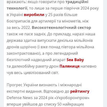
вражають: якщо говорити про
традиційні
технології
, то лише за перше півріччя 2024 року
в Україні
виробили
у 25 разів більше
боєприпасів для артилерії та мінометів, ніж
за весь 2022.
Високотехнологічний сектор
також не пасе задніх. До прикладу, наразі наша
держава здатна випускати декілька мільйонів
дронів щорічно
(
і вже понад півтора мільйона
законтрактовано), а про легендарний
безпілотний надводний апарат
Sea Baby
та далекобійну ракету-дрон
Паляниця
напевно
чув весь цивілізований світ.
Прогрес України визнають і міжнародні
експертні видання. Відповідно до
рейтингу
Defense News за 2024 рік «Укроборонпром»
вперше увійшов до списку 50 найкращих