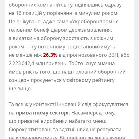
оборонних компаній світу, піднявшись одразу
на 16 позицій у порівнянні з минулим роком.
Це очікувано, адже саме
«
Укроборонпром» є
головним бенефіціаром держзамовлення,
а видатки на оборону зростають з кожним
роком — і у поточному році становитимуть
не менше ніж
26,3%
від прогнозованого ВВП, або
2 223 042,4 млн гривень. Тобто існує значна
ймовірність того, що наш головний оборонний
концерн просунеться у світовому рейтингу
ще вище.
Та все ж у контексті інновацій слід сфокусуватися
на
приватному секторі.
Насамперед тому,
що приватні виробники набагато менш
бюрократизовані та здатні швидше реагувати
на коливання ринку. Відповідно до дослідження