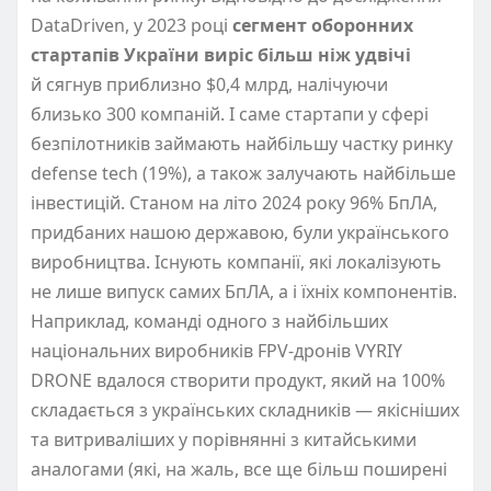
DataDriven, у 2023 році
сегмент оборонних
стартапів України виріс більш ніж удвічі
й сягнув приблизно $0,4 млрд, налічуючи
близько 300 компаній. І саме стартапи у сфері
безпілотників займають найбільшу частку ринку
defense tech
(
19%), а також залучають найбільше
інвестицій. Станом на літо 2024 року 96% БпЛА,
придбаних нашою державою, були українського
виробництва. Існують компанії, які локалізують
не лише випуск самих БпЛА, а і їхніх компонентів.
Наприклад, команді одного з найбільших
національних виробників FPV-дронів VYRIY
DRONE вдалося створити продукт, який на 100%
складається з українських складників — якісніших
та витриваліших у порівнянні з китайськими
аналогами
(
які, на жаль, все ще більш поширені