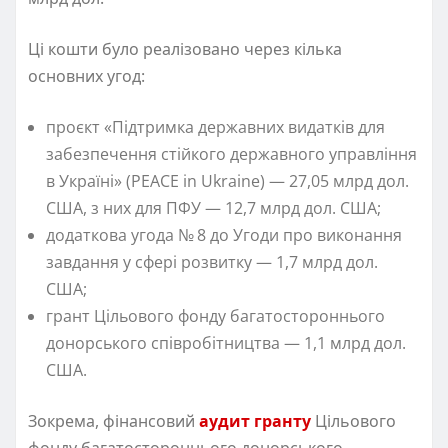
Ці кошти було реалізовано через кілька
основних угод:
проєкт «Підтримка державних видатків для
забезпечення стійкого державного управління
в Україні»
(
PEACE in Ukraine) — 27,05 млрд дол.
США, з них для ПФУ — 12,7 млрд дол. США;
додаткова угода № 8 до Угоди про виконання
завдання у сфері розвитку — 1,7 млрд дол.
США;
грант Цільового фонду багатостороннього
донорського співробітництва — 1,1 млрд дол.
США.
Зокрема, фінансовий
аудит гранту
Цільового
фонду багатостороннього донорського