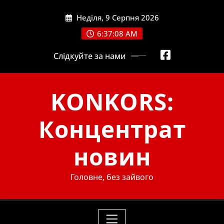
Skip
Неділя, 9 Серпня 2026
to
content
6:37:09 AM
Слідкуйте за нами
KONKORS:
Концентрат
новин
Головне, без зайвого