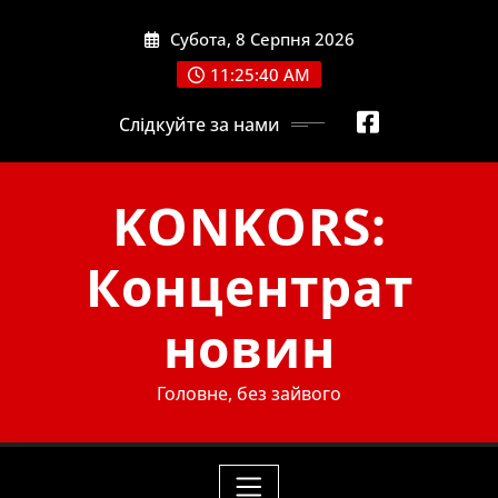
Skip
Субота, 8 Серпня 2026
to
content
11:25:41 AM
Слідкуйте за нами
KONKORS:
Концентрат
новин
Головне, без зайвого