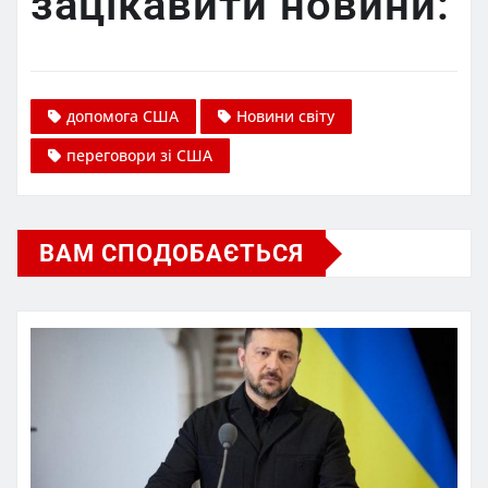
зацікавити новини:
допомога США
Новини світу
переговори зі США
ВАМ СПОДОБАЄТЬСЯ