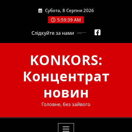
Skip
Субота, 8 Серпня 2026
to
content
5:59:40 AM
Слідкуйте за нами
KONKORS:
Концентрат
новин
Головне, без зайвого