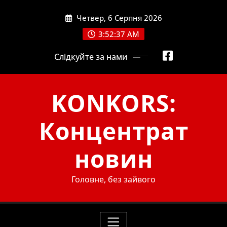
Skip
Четвер, 6 Серпня 2026
to
content
3:52:38 AM
Слідкуйте за нами
KONKORS:
Концентрат
новин
Головне, без зайвого