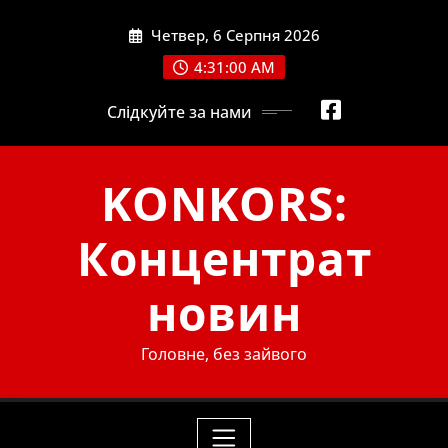
Skip
Четвер, 6 Серпня 2026
to
content
4:31:01 AM
Слідкуйте за нами
KONKORS:
Концентрат
новин
Головне, без зайвого