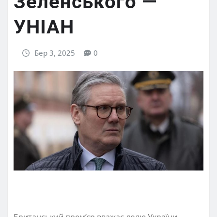
Зеленського —
УНІАН
Бер 3, 2025
0
Британський прем’єр вважає долю України