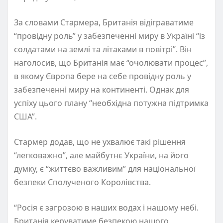
За словами Стармера, Британія відіграватиме
“провідну роль” у забезпеченні миру в Україні “із
солдатами на землі та літаками в повітрі”. Він
наголосив, що Британія має “очолювати процес”,
в якому Європа бере на себе провідну роль у
забезпеченні миру на континенті. Однак для
успіху цього плану “необхідна потужна підтримка
США”.
Стармер додав, що не ухвалює такі рішення
“легковажно”, але майбутнє України, на його
думку, є “життєво важливим” для національної
безпеки Сполученого Королівства.
“Росія є загрозою в наших водах і нашому небі.
Британія керуватиме безпекою нашого