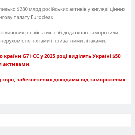
изько $280 млрд російських активів у вигляді цінних
нгову палату Euroclear.
 впливових російських осіб додатково заморозили
 нерухомістю, яхтами і приватними літаками.
країни G7 і ЄС у 2025 році виділять Україні $50
и активами
.
рд євро, забезпечених доходами від заморожених