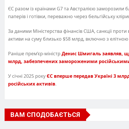
ЄС разом із країнами G7 та Австралією заморозили бл
паперів і готівки, переважно через бельгійську кліри
За даними Міністерства фінансів США, санкції проти
активи на суму близько $58 млрд, включно з елітною
Раніше прем’єр-міністр
Денис Шмигаль заявляв, що 
млрд, забезпечених замороженими російським
У січні 2025 року
ЄС вперше передав Україні 3 мл
російських активів
.
ВАМ СПОДОБАЄТЬСЯ