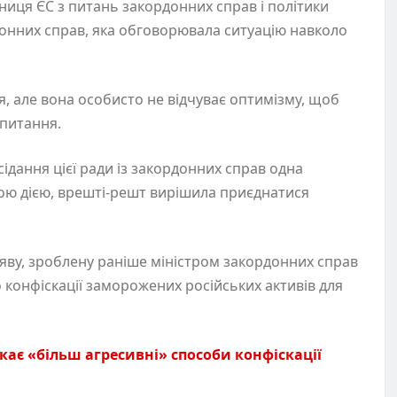
ниця ЄС з питань закордонних справ і політики
рдонних справ, яка обговорювала ситуацію навколо
ся, але вона особисто не відчуває оптимізму, щоб
 питання.
сідання цієї ради із закордонних справ одна
кою дією, врешті-решт вирішила приєднатися
аяву, зроблену раніше міністром закордонних справ
 конфіскації заморожених російських активів для
кає
«
більш агресивні» способи конфіскації