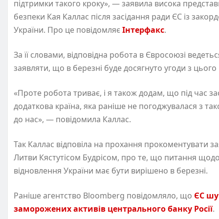
підтримки такого кроку», — заявила висока представ
безпеки Кая Каллас після засідання ради ЄС із зако
України. Про це повідомляє
Інтерфакс
.
За її словами, відповідна робота в Євросоюзі ведеть
заявляти, що в березні буде досягнуто угоди з цього
«Проте робота триває, і я також додам, що під час за
додаткова країна, яка раніше не погоджувалася з та
до нас», — повідомила Каллас.
Так Каллас відповіла на прохання прокоментувати з
Литви Кястутісом Будрісом, про те, що питання щодо
відновлення України має бути вирішено в березні.
Раніше агентство Bloomberg повідомляло, що
ЄС шу
заморожених активів центрального банку Росії
.