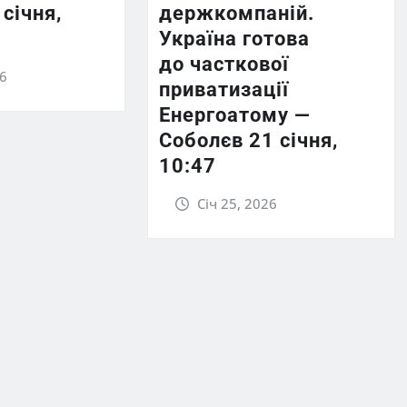
 січня,
держкомпаній.
Україна готова
до часткової
26
приватизації
Енергоатому —
Соболєв 21 січня,
10:47
Січ 25, 2026