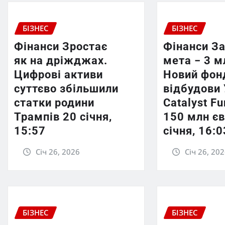
БІЗНЕС
БІЗНЕС
Фінанси Зростає
Фінанси З
як на дріжджах.
мета − 3 м
Цифрові активи
Новий фон
суттєво збільшили
відбудови 
статки родини
Catalyst F
Трампів 20 січня,
150 млн єв
15:57
січня, 16:0
Січ 26, 2026
Січ 26, 20
БІЗНЕС
БІЗНЕС