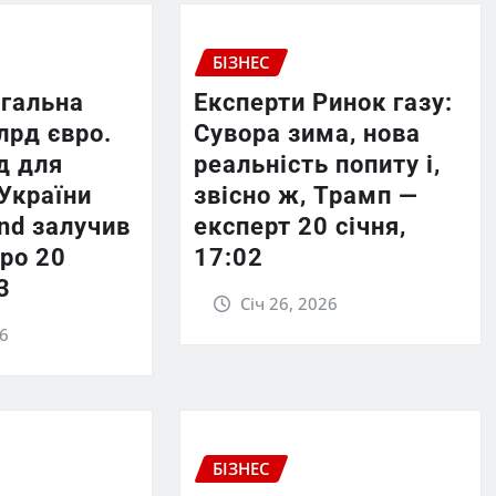
БІЗНЕС
агальна
Експерти Ринок газу:
лрд євро.
Сувора зима, нова
д для
реальність попиту і,
України
звісно ж, Трамп —
und залучив
експерт 20 січня,
ро 20
17:02
3
Січ 26, 2026
26
БІЗНЕС