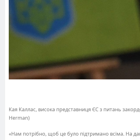
Кая Каллас, висока представниця ЄС з питань закорд
Herman)
«Нам потрібно, щоб це було підтримано всіма. На дан