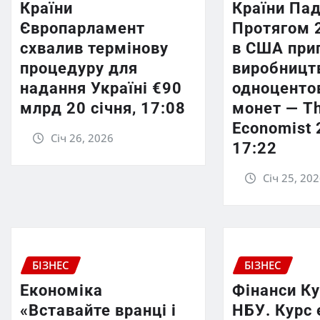
Країни
Країни Пад
Європарламент
Протягом 
схвалив термінову
в США при
процедуру для
виробницт
надання Україні €90
одноценто
млрд 20 січня, 17:08
монет — T
Economist 
Січ 26, 2026
17:22
Січ 25, 20
БІЗНЕС
БІЗНЕС
Економіка
Фінанси К
«Вставайте вранці і
НБУ. Курс 