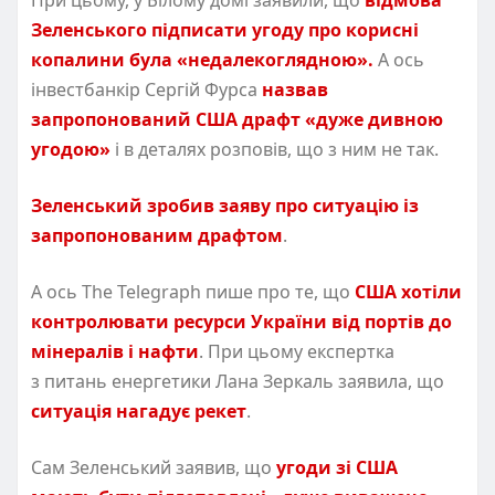
Зеленського підписати угоду про корисні
копалини була
«
недалекоглядною».
А ось
інвестбанкір Сергій Фурса
назвав
запропонований США драфт
«
дуже дивною
угодою»
і в деталях розповів, що з ним не так.
Зеленський зробив заяву про ситуацію із
запропонованим драфтом
.
А ось The Telegraph пише про те, що
США хотіли
контролювати ресурси України від портів до
мінералів і нафти
. При цьому експертка
з питань енергетики Лана Зеркаль заявила, що
ситуація нагадує рекет
.
Сам Зеленський заявив, що
угоди зі США