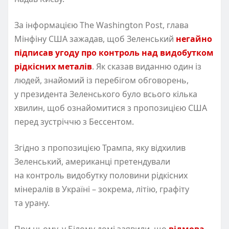
За інформацією The Washington Post, глава
Мінфіну США зажадав, щоб Зеленський
негайно
підписав угоду про контроль над видобутком
рідкісних металів
. Як сказав виданню один із
людей, знайомий із перебігом обговорень,
у президента Зеленського було всього кілька
хвилин, щоб ознайомитися з пропозицією США
перед зустріччю з Бессентом.
Згідно з пропозицією Трампа, яку відхилив
Зеленський, американці претендували
на контроль видобутку половини рідкісних
мінералів в Україні – зокрема, літію, графіту
та урану.
При цьому, у Білому домі заявили, що
відмова