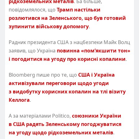
рідкоземельних металів
. Ба більше,
повідомлялося, що
Трамп настільки
розлютився на Зеленського, що був готовий
зупинити військову допомогу
.
Радник президента США з нацбезпеки Майк Волц
заявив, що Україна
повинна
«
пом’якшити тон»
і погодитися на угоду про корисні копалини
.
Bloomberg пише про те, що
США і Україна
активізували переговори щодо угоди
з видобутку корисних копалин на тлі візиту
Келлога
.
А за матеріалами Politico,
союзники України
в США радять Зеленському погоджуватися
на угоду щодо рідкоземельних металів
.