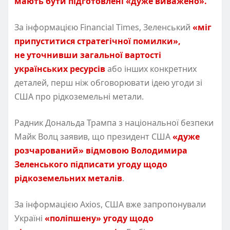
мають бути підготовлені «дуже виважено».
За інформацією Financial Times, Зеленський
«міг
припуститися стратегічної помилки»,
не уточнивши загальної вартості
українських ресурсів
або інших конкретних
деталей, перш ніж обговорювати ідею угоди зі
США про рідкоземельні метали.
Радник Дональда Трампа з національної безпеки
Майк Волц заявив, що президент США
«дуже
розчарований» відмовою Володимира
Зеленського підписати угоду щодо
рідкоземельних металів
.
За інформацією Axios, США вже запропонували
Україні
«поліпшену» угоду щодо