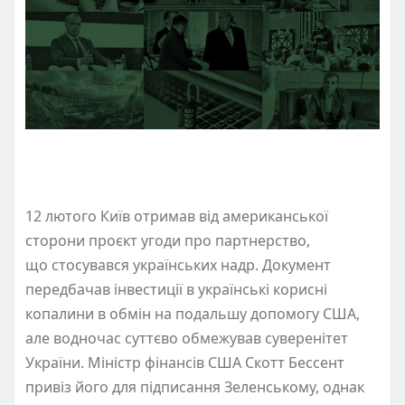
12 лютого Київ отримав від американської
сторони проєкт угоди про партнерство,
що стосувався українських надр. Документ
передбачав інвестиції в українські корисні
копалини в обмін на подальшу допомогу США,
але водночас суттєво обмежував суверенітет
України. Міністр фінансів США Скотт Бессент
привіз його для підписання Зеленському, однак