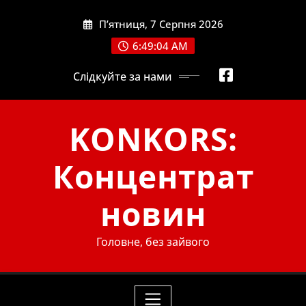
Skip
П’ятниця, 7 Серпня 2026
to
content
6:49:06 AM
Слідкуйте за нами
KONKORS:
Концентрат
новин
Головне, без зайвого