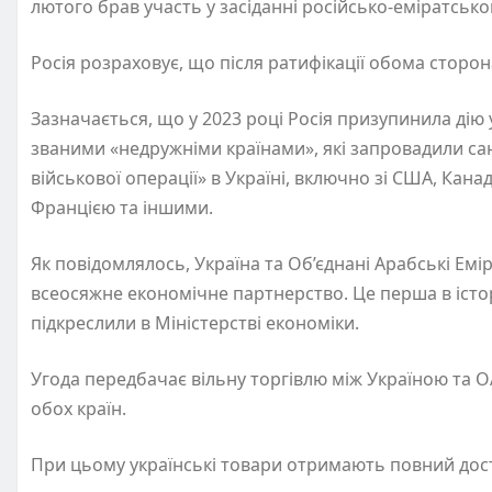
лютого брав участь у засіданні російсько-еміратськог
Росія розраховує, що після ратифікації обома сторон
Зазначається, що у 2023 році Росія призупинила дію
званими
«
недружніми країнами», які запровадили са
військової операції» в Україні, включно зі США, Ка
Францією та іншими.
Як повідомлялось, Україна та Об’єднані Арабські Емі
всеосяжне економічне партнерство. Це перша в історі
підкреслили в Міністерстві економіки.
Угода передбачає вільну торгівлю між Україною та ОА
обох країн.
При цьому українські товари отримають повний досту