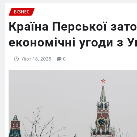
БІЗНЕС
Країна Перської зат
економічні угоди з У
Лют 18, 2025
0