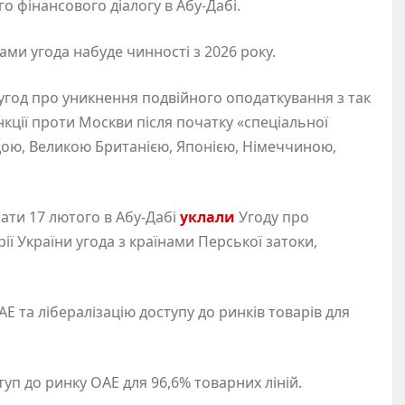
о фінансового діалогу в Абу-Дабі.
ами угода набуде чинності з 2026 року.
 угод про уникнення подвійного оподаткування з так
нкції проти Москви після початку
«
спеціальної
надою, Великою Британією, Японією, Німеччиною,
рати 17 лютого в Абу-Дабі
уклали
Угоду про
ї України угода з країнами Перської затоки,
Е та лібералізацію доступу до ринків товарів для
п до ринку ОАЕ для 96,6% товарних ліній.