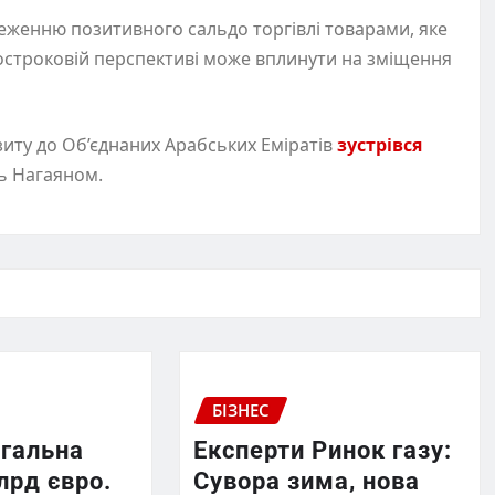
еженню позитивного сальдо торгівлі товарами, яке
вгостроковій перспективі може вплинути на зміщення
зиту до Об’єднаних Арабських Еміратів
зустрівся
ь Нагаяном.
БІЗНЕС
агальна
Експерти Ринок газу:
лрд євро.
Сувора зима, нова