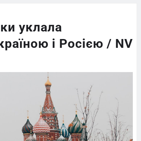
оки уклала
країною і Росією / NV