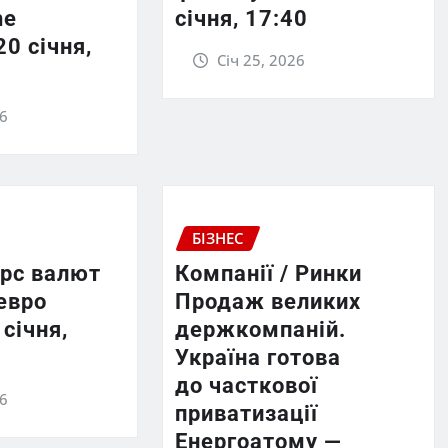
he
січня, 17:40
20 січня,
Січ 25, 2026
26
БІЗНЕС
урс валют
Компанії / Ринки
евро
Продаж великих
 січня,
держкомпаній.
Україна готова
до часткової
26
приватизації
Енергоатому —