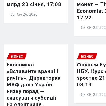
млрд 20 січня, 17:08
монет — T
Economist 
Січ 26, 2026
17:22
Січ 25, 20
БІЗНЕС
БІЗНЕС
Економіка
Фінанси К
«Вставайте вранці і
НБУ. Курс 
ричіть». Директорка
зростає 21
МВФ дала Україні
08:14
низку порад —
Січ 25, 20
скасувати субсидії
на електрику,