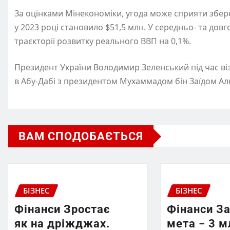
За оцінками Мінекономіки, угода може сприяти збер
у 2023 році становило $51,5 млн. У середньо- та до
траєкторії розвитку реального ВВП на 0,1%.
Президент України Володимир Зеленський під час ві
в Абу-Дабі з президентом Мухаммадом бін Заїдом Ал
ВАМ СПОДОБАЄТЬСЯ
БІЗНЕС
БІЗНЕС
Фінанси Зростає
Фінанси З
як на дріжджах.
мета − 3 м