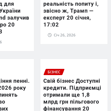
д для
реальність попиту і,
України
звісно ж, Трамп —
und залучив
експерт 20 січня,
ро 20
17:02
3
Січ 26, 2026
26
БІЗНЕС
іння пенні.
Свій бізнес Доступні
2026 року
кредити. Підприємці
пинять
отримали ще 1,8
во
млрд грн пільгового
вих
фінансування 20