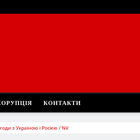
КОРУПЦІЯ
КОНТАКТИ
годи з Україною і Росією / NV