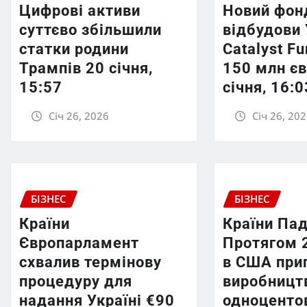
Цифрові активи
Новий фон
суттєво збільшили
відбудови 
статки родини
Catalyst F
Трампів 20 січня,
150 млн єв
15:57
січня, 16:0
Січ 26, 2026
Січ 26, 20
БІЗНЕС
БІЗНЕС
Країни
Країни Пад
Європарламент
Протягом 
схвалив термінову
в США при
процедуру для
виробницт
надання Україні €90
одноценто