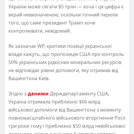
України може сягати $5 трлн — хоча
і
ця цифра є
вкрай
невизначеною, оскільки точний перелік
того, що саме
президент
Трамп хоче
контролювати, невідомий.
Як зазначає
WP
, критики
позиції української
влади
кажуть, що
пропозиція США
про
контроль
50%
українських рідкісних мінеральних
ресурсів
не відповідає рівню допомоги, яку отримав від
Вашингтона Київ.
Згідно з
даними
Держдепартаменту США,
Україна отримала приблизно $66
млрд
військової допомоги від Вашингтона з моменту
повномасштабного військового вторгнення Росії
три роки тому і приблизно $50 млрд невійськової
допомоги, згідно з оцінкою Інституту світової