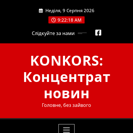
Skip
Неділя, 9 Серпня 2026
to
content
9:22:19 AM
Слідкуйте за нами
KONKORS:
Концентрат
новин
Головне, без зайвого