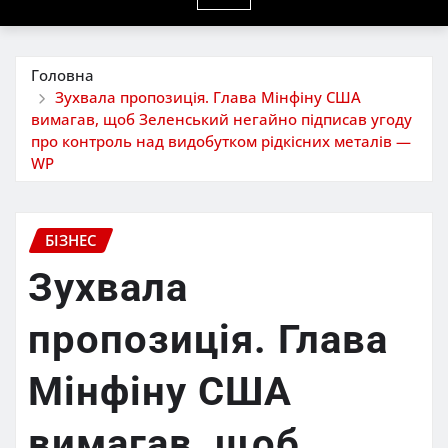
Головна
Зухвала пропозиція. Глава Мінфіну США
вимагав, щоб Зеленський негайно підписав угоду
про контроль над видобутком рідкісних металів —
WP
БІЗНЕС
Зухвала
пропозиція. Глава
Мінфіну США
вимагав, щоб