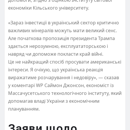
економіки Кільського
університету
.
«Зараз інвестиції в український сектор критично
важливих мінералів можуть мати великий сенс.
Але початкова пропозиція президента Трампа
здається нерозумною, експлуататорською і
навряд чи допоможе покласти край війні.
Це не найкращий спосіб просувати американські
інтереси
.
Я очікую, що українська реакція
виражатиме розчарування і недовіру», — сказав
у коментарі
WP
Саймон Джонсон, економіст із
Массачусетського технологічного інституту, який
допомагав
владі
України з економічним
плануванням.
Заяви щодо