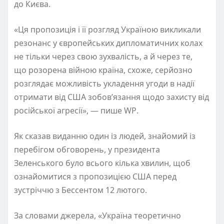
до Києва.
«Ця пропозиція і її розгляд Україною викликали
резонанс у європейських дипломатичних колах
не тільки через свою зухвалість, а й через те,
що розорена війною країна, схоже, серйозно
розглядає можливість укладення угоди в надії
отримати від США зобов’язання щодо захисту від
російської агресії», — пише
WP
.
Як
сказав
виданню
один із людей, знайомий із
перебігом
обговорень
, у
президента
Зеленського було всього кілька хвилин, щоб
ознайомитися з
пропозицією
США перед
зустріччю з Бессентом
12 лютого.
За словами джерела, «
Україна теоретично