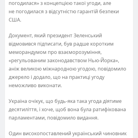
погодилася
»
з концепцією такої угоди, але
не погодилася з відсутністю гарантій безпеки
США.
Документ, який
президент
Зеленський
відмовився підписати
,
був радше коротким
меморандумом про взаєморозуміння,
«регульованим законодавством Нью-Йорка»,
аніж великою міжнародною угодою,
повідомило
джерело і
додало
, що на практиці угоду
неможливо виконати.
Україна очікує, що будь-яка така угода діятиме
десятиліття, і хоче, щоб вона була ратифікована
парламентами
, повідомило видання.
Один високопоставлений український чиновник