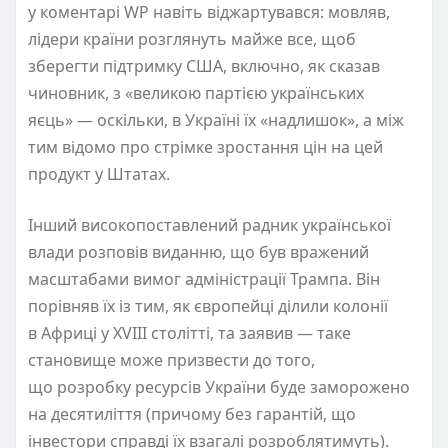
у коментарі
WP
навіть
віджартувався:
мовляв,
лідери країни розглянуть майже все, щоб
зберегти підтримку США, включно, як сказав
чиновник, з
«
великою партією українських
яєць
» — оскільки,
в
Україні їх
«
надлишок
»
, а
між
тим відомо
про стрімке зростання
цін на цей
продукт у Штатах.
Інший високопоставлений радник української
влади розповів виданню, що був вражений
масштабами вимог адміністрації Трампа. Він
порівняв їх із тим, як європейці ділили колонії
в Африці у
XVIII
столітті, та
заявив —
таке
становище
може призвести до того,
що розробку ресурсів України буде заморожено
на десятиліття
(причому
без гарантій, що
інвестори справді їх взагалі розроблятимуть
)
.