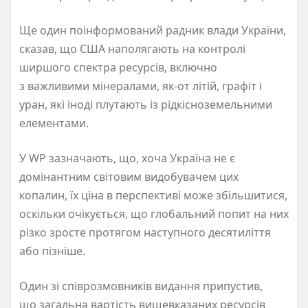
Ще один поінформований
радник влади України,
сказав, що США наполягають на контролі
ширшого спектра
ресурсів
, включно
з важливими мінералами, як-от літій, графіт і
уран, які іноді плутають із рідкісноземельними
елементами.
У
WP
зазначають
, що, хоча Україна не є
домінантним світовим видобувачем цих
копалин, їх
ціна в перспективі
може збільшитися,
оскільки
очікується, що
глобальний попит
на них
різко зросте протягом наступного десятиліття
або пізніше
.
Один зі
співрозмовників
видання припустив,
що загальна вартість
вищевказаних
ресурсів