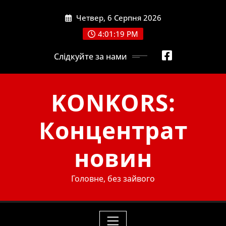
Skip
Четвер, 6 Серпня 2026
to
content
4:01:20 PM
Слідкуйте за нами
KONKORS:
Концентрат
новин
Головне, без зайвого