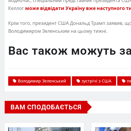
Водночас, спеціальний представник президента США 
Келлог
може відвідати Україну вже наступного 
Крім того, президент США Дональд Трамп заявив, щ
Володимиром Зеленським на цьому тижні.
Вас також можуть за
Володимир Зеленський
зустрічі з США
п
ВАМ СПОДОБАЄТЬСЯ