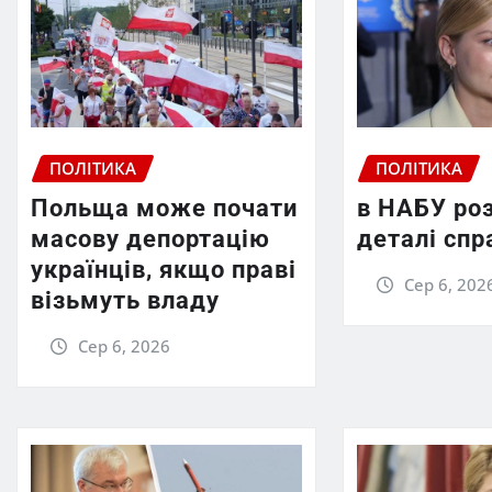
ПОЛІТИКА
ПОЛІТИКА
Польща може почати
в НАБУ ро
масову депортацію
деталі спр
українців, якщо праві
Сер 6, 202
візьмуть владу
Сер 6, 2026