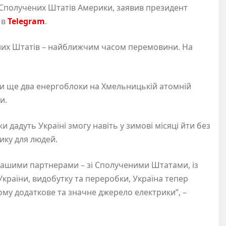
Сполучених Штатів Америки, заявив президент
 в
Telegram
.
ених Штатів – найближчим часом перемовини. На
ати ще два енергоблоки на Хмельницькій атомній
ни.
 дадуть Україні змогу навіть у зимові місяці йти без
рику для людей.
 нашими партнерами – зі Сполученими Штатами, із
країни, видобутку та переробки, Україна тепер
му додаткове та значне джерело електрики”, –