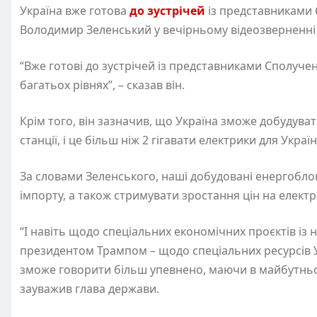
Україна вже готова
до зустрічей
із представниками 
Володимир Зеленський у вечірньому відеозверненні
“Вже готові до зустрічей із представниками Сполуч
багатьох рівнях”, – сказав він.
Крім того, він зазначив, що Україна зможе добудув
станції, і це більш ніж 2 гігавати електрики для Украї
За словами Зеленського, наші добудовані енергоблоки
імпорту, а також стримувати зростання цін на елект
“І навіть щодо спеціальних економічних проєктів із
президентом Трампом – щодо спеціальних ресурсів У
зможе говорити більш упевнено, маючи в майбутньо
зауважив глава держави.