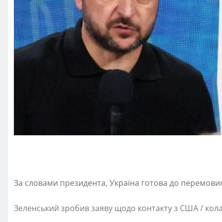
За словами президента, Україна готова до перемовин
Зеленський зробив заяву щодо контакту з США / кола