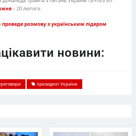
Дональда Трампа з питань України та Росії Кіт
тижня
– 20 лютого.
о
проведе розмову з українським лідером
цікавити новини:
ереговори
президент України