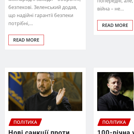
попередні, але,
безпекові. Зеленський додав,
війна – не…
що надійні гарантії безпеки
потрібні,…
READ MORE
READ MORE
ПОЛІТИКА
ПОЛІТИКА
Нові санкції проти
100-річна 