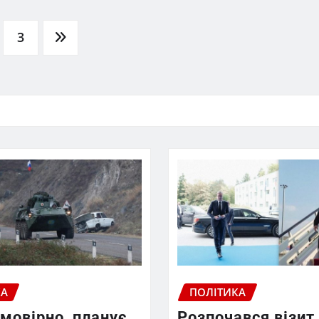
3
КА
ПОЛІТИКА
ймовірно, планує
Розпочався візит