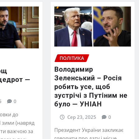
ПОЛІТИКА
Володимир
ощ
Зеленський – Росія
щедрот —
робить усе, щоб
зустрічі з Путіним не
5
0
було — УНІАН
товки до
Сер 23, 2025
0
ї зими (навряд
Президент України закликає
ати важчою за
говорити про дату і місце