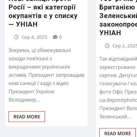
Росії – які категорії
Британією
окупантів є у списку
Зеленський
— УНІАН
законопро
УНІАН
Сер 4, 2025
0
Сер 2, 202
Зокрема, ці обмежувальні
заходи пов’язані з
Так відповідни
викрадачами українських
зареєстровано 
активів. Президент запровадив
серпня. Депута
нові санкції / кадр з відео
голосувати / к
Президент України
фото Офіс През
Володимир…
ua.depositphot
Президент Вол
Зеленський…
READ MORE
READ MORE