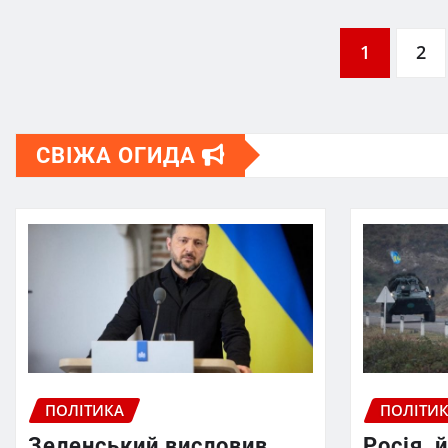
Пагінація
1
2
записів
СВІЖА ОГИДА
ПОЛІТИКА
ПОЛІТИ
Зеленський висловив
Росія, 