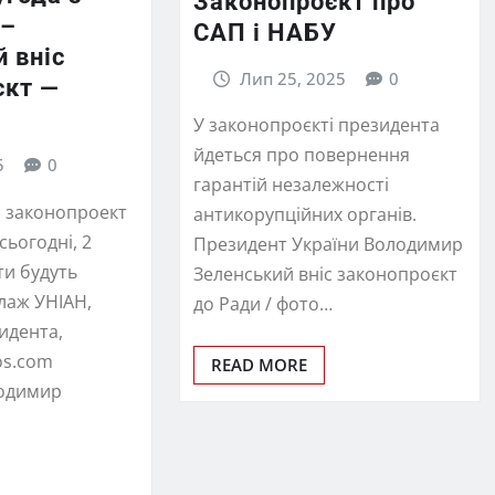
Законопроєкт про
 –
САП і НАБУ
 вніс
Лип 25, 2025
0
єкт —
У законопроєкті президента
йдеться про повернення
5
0
гарантій незалежності
й законопроект
антикорупційних органів.
сьогодні, 2
Президент України Володимир
ти будуть
Зеленський вніс законопроєкт
олаж УНІАН,
до Ради / фото…
идента,
os.com
READ MORE
одимир