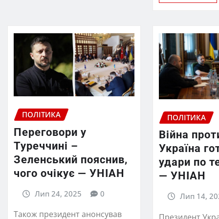
ПОЛІТИКА
ПОЛІТИКА
Переговори у
Війна прот
Туреччині –
Україна го
Зеленський пояснив,
удари по т
чого очікує — УНІАН
— УНІАН
Лип 24, 2025
0
Лип 14, 20
Також президент анонсував
Президент Укра