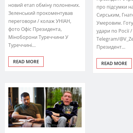
новий етап обміну полонених.
про підсумки н
Зеленський прокоментував
Сирським, Гнат
переговори / колаж УНІАН,
Умеровим. Готу
фото Офіс Президента,
удари по Росії 
Міноборони Туреччини У
Telegram/@V_Zel
Туреччині…
Президент…
READ MORE
READ MORE