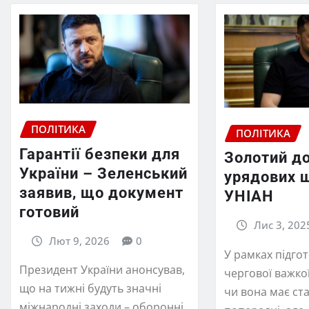
ПОЛІТИКА
ПОЛІТИКА
Гарантії безпеки для
Золотий д
України – Зеленський
урядових 
заявив, що документ
УНІАН
готовий
Лис 3, 202
Лют 9, 2026
0
У рамках підго
Президент України анонсував,
чергової важко
що на тижні будуть значні
чи вона має ст
міжнародні заходи – оборонні,