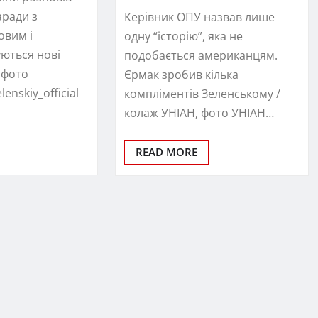
аради з
Керівник ОПУ назвав лише
овим і
одну “історію”, яка не
ються нові
подобається американцям.
/ фото
Єрмак зробив кілька
enskiy_official
компліментів Зеленському /
колаж УНІАН, фото УНІАН…
READ MORE