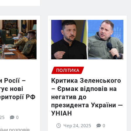
ПОЛІТИКА
и Росії –
Критика Зеленського
тує нові
– Єрмак відповів на
ериторії РФ
негатив до
президента України —
УНІАН
25
0
Чер 24, 2025
0
їни розповів