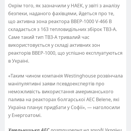
Окрім того, як зазначили у НАЕК, у звіті з аналізу
безпеки, наданого фахівцями, йдеться про те,
що активна зона реактора ВВЕР-1000 V-466 В
складається з 163 тепловидільних збірок ТВ3-А.
Саме такий тип ТВ3-А тривалий час
використовується у складі активних зон
реакторів ВВЕР-1000, що успішно експлуатуються
в Україні.
«Таким чином компанія Westinghouse розвінчала
маніпулятивні заяви псевдоекспертів про
неможливість використання американського
палива на реакторах болгарської АЕС Belene, які
Україна планує придбати у Софії», — наголосили
у Енергоатомі.
Хмельницька АЕС
розташована на заході України