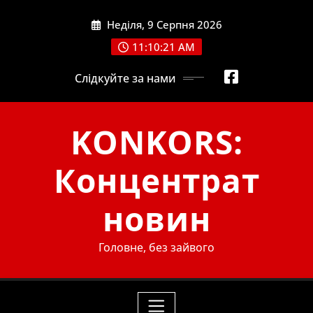
Skip
Неділя, 9 Серпня 2026
to
content
11:10:22 AM
Слідкуйте за нами
KONKORS:
Концентрат
новин
Головне, без зайвого