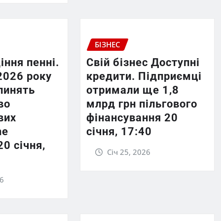
БІЗНЕС
іння пенні.
Свій бізнес Доступні
2026 року
кредити. Підприємці
пинять
отримали ще 1,8
во
млрд грн пільгового
вих
фінансування 20
he
січня, 17:40
20 січня,
Січ 25, 2026
26