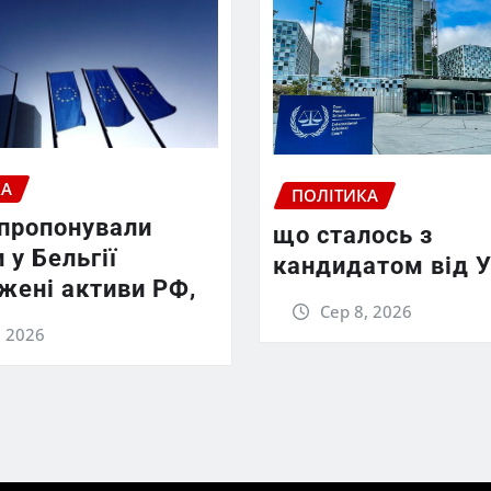
КА
ПОЛІТИКА
апропонували
що сталось з
 у Бельгії
кандидатом від У
жені активи РФ,
Сер 8, 2026
, 2026