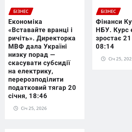
БІЗНЕС
БІЗНЕС
Економіка
Фінанси К
«Вставайте вранці і
НБУ. Курс 
ричіть». Директорка
зростає 21
МВФ дала Україні
08:14
низку порад —
Січ 25, 20
скасувати субсидії
на електрику,
перерозподілити
податковий тягар 20
січня, 18:46
Січ 25, 2026