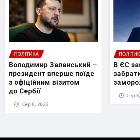
ПОЛІТИКА
ПОЛІТИ
Володимир Зеленський –
В ЄС з
президент вперше поїде
забрати
з офіційним візитом
заморо
до Сербії
Сер 8
Сер 8, 2026