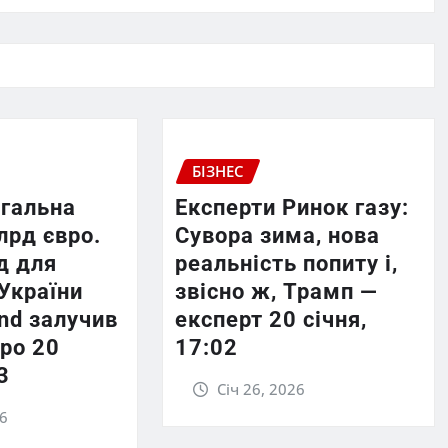
БІЗНЕС
агальна
Експерти Ринок газу:
лрд євро.
Сувора зима, нова
д для
реальність попиту і,
України
звісно ж, Трамп —
und залучив
експерт 20 січня,
ро 20
17:02
3
Січ 26, 2026
26