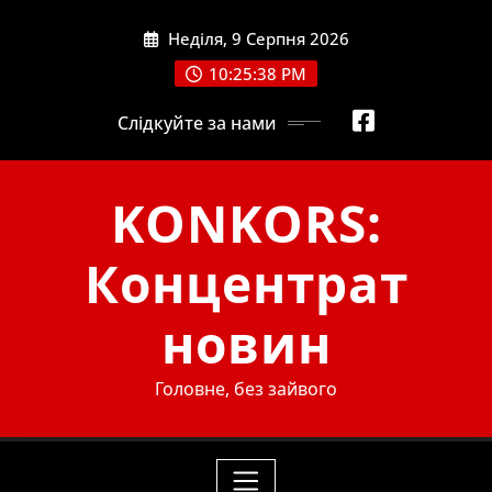
Skip
Неділя, 9 Серпня 2026
to
content
10:25:39 PM
Слідкуйте за нами
KONKORS:
Концентрат
новин
Головне, без зайвого