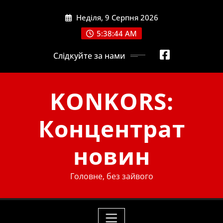
Skip
Неділя, 9 Серпня 2026
to
content
5:38:45 AM
Слідкуйте за нами
KONKORS:
Концентрат
новин
Головне, без зайвого