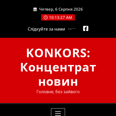
Skip
Четвер, 6 Серпня 2026
to
content
10:13:28 AM
Слідкуйте за нами
KONKORS:
Концентрат
новин
Головне, без зайвого