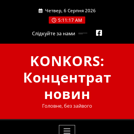
Skip
Четвер, 6 Серпня 2026
to
content
5:11:18 AM
Слідкуйте за нами
KONKORS:
Концентрат
новин
Головне, без зайвого