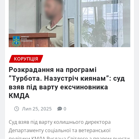
КОРУПЦІЯ
Розкрадання на програмі
”Турбота. Назустріч киянам”: суд
взяв під варту ексчиновника
КМДА
Лип 25, 2025
0
Суд взяв під варту колишнього директора
Департаменту соціальної та ветеранської
політики КМДА Руслана Світлого з правом внести