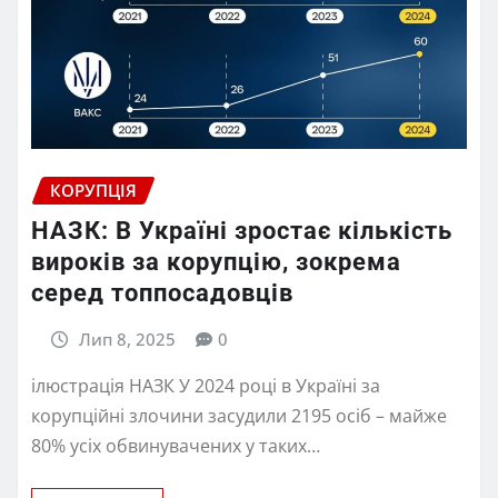
КОРУПЦІЯ
НАЗК: В Україні зростає кількість
вироків за корупцію, зокрема
серед топпосадовців
Лип 8, 2025
0
ілюстрація НАЗК У 2024 році в Україні за
корупційні злочини засудили 2195 осіб – майже
80% усіх обвинувачених у таких…