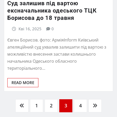
Суд залишив під вартою
ексначальника одеського ТЦК
Борисова до 18 травня
Кві 16, 2025
0
Євген Борисов. фото: АрміяInform Київський
апеляційний суд ухвалив залишити під вартою з
можливістю внесення застави колишнього
начальника Одеського обласного
територіального…
READ MORE
Пагінація
1
2
3
4