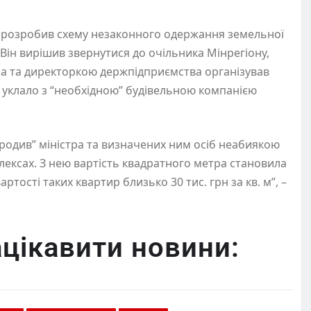
в розробив схему незаконного одержання земельної
 Він вирішив звернутися до очільника Мінрегіону,
ра та директоркою держпідприємства організував
 уклало з “необхідною” будівельною компанією
родив” міністра та визначених ним осіб неабиякою
ексах. З нею вартість квадратного метра становила
вартості таких квартир близько 30 тис. грн за кв. м”, –
цікавити новини: