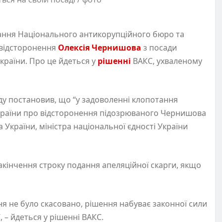
ання Національного антикорупційного бюро та
 відсторонення
Олексія Чернишова
з посади
України. Про це йдеться у
рішенні
ВАКС, ухваленому
ду постановив, що “у задоволенні клопотання
країни про відсторонення підозрюваного Чернишова
 України, міністра національної єдності України
акінчення строку подання апеляційної скарги, якщо
ня не було скасовано, рішення набуває законної сили
, – йдеться у рішенні ВАКС.