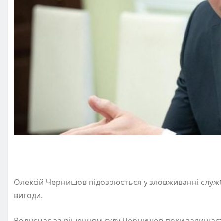
Олексій Чернишов підозрюється у зловживанні слу
вигоди.
Водночас за рішенням суду Чернишов поки залишаєть