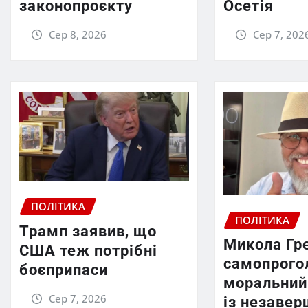
законопроєкту
Осетія
Сер 8, 2026
Сер 7, 202
ПОЛІТИКА
ПОЛІТИКА
Трамп заявив, що
Микола Гр
США теж потрібні
самопрого
боєприпаси
моральний
Сер 7, 2026
із незаве