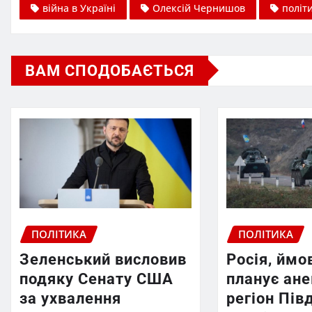
війна в Україні
Олексій Чернишов
політ
ВАМ СПОДОБАЄТЬСЯ
ПОЛІТИКА
ПОЛІТИКА
Зеленський висловив
Росія, ймо
подяку Сенату США
планує ан
за ухвалення
регіон Пів