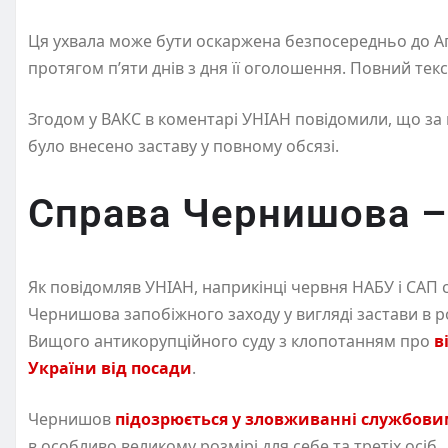
Ця ухвала може бути оскаржена безпосередньо до А
протягом п’яти днів з дня її оголошення. Повний тек
Згодом у ВАКС в коментарі УНІАН повідомили, що за в
було внесено заставу у повному обсязі.
Справа Чернишова –
Як повідомляв УНІАН, наприкінці червня НАБУ і САП
Чернишова запобіжного заходу у вигляді застави в роз
Вищого антикорупційного суду з клопотанням про
в
України від посади
.
Чернишов
підозрюється у зловживанні службов
в особливо великому розмірі для себе та третіх осіб.