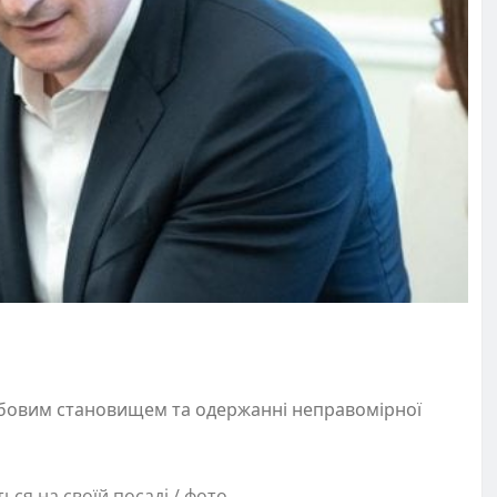
жбовим становищем та одержанні неправомірної
ся на своїй посаді / фото