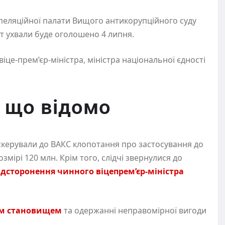
пеляційної палати Вищого антикорупційного суду
ст ухвали буде оголошено 4 липня.
іце-прем’єр-міністра, міністра національної єдності
 що відомо
 скерували до ВАКС клопотання про застосування до
мірі 120 млн. Крім того, слідчі звернулися до
ідсторонення чинного віцепрем’єр-міністра
им становищем
та одержанні неправомірної вигоди