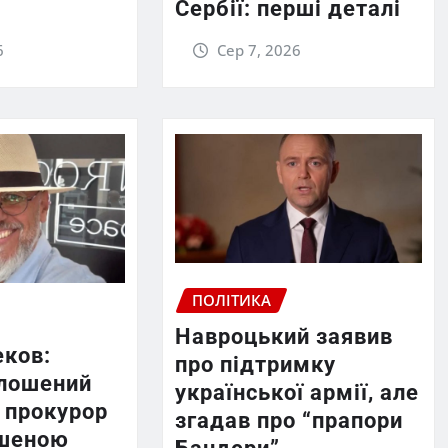
Сербії: перші деталі
6
Сер 7, 2026
ПОЛІТИКА
Навроцький заявив
еков:
про підтримку
лошений
української армії, але
 прокурор
згадав про “прапори
ршеною