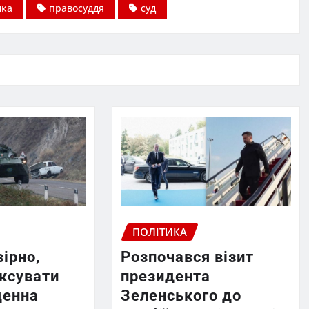
ика
правосуддя
суд
ПОЛІТИКА
вірно,
Розпочався візит
ексувати
президента
денна
Зеленського до