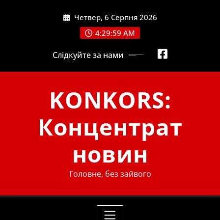
Skip
Четвер, 6 Серпня 2026
to
content
4:30:00 AM
Слідкуйте за нами
KONKORS:
Концентрат
новин
Головне, без зайвого