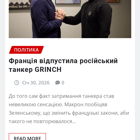
ПОЛІТИКА
Франція відпустила російський
танкер GRINCH
Січ 30, 2026
0
До того сам факт затримання танкера став
невеликою сенсацією. Макрон пообіцяв
Зеленському, що змінить французькі закони, аби
такого не повторювалося…
READ MORE