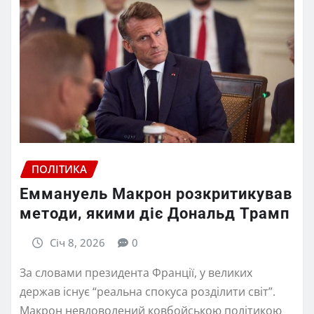
ПОЛІТИКА
Еммануель Макрон розкритикував
методи, якими діє Дональд Трамп
Січ 8, 2026
0
За словами президента Франції, у великих
держав існує “реальна спокуса розділити світ”.
Макрон невдоволений ковбойською політикою