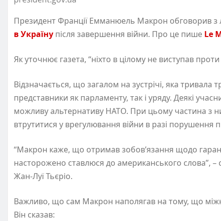
Президент Франції Емманюель Макрон обговорив з 
в Україну
після завершення війни. Про це пише
Le 
Як уточнює газета, “ніхто в цілому не виступав прот
Відзначається, що загалом на зустрічі, яка тривала т
представники як парламенту, так і уряду. Деякі учасн
можливу альтернативу НАТО. При цьому частина з н
втрутитися у врегулювання війни в разі порушення 
“Макрон каже, що отримав зобов’язання щодо гаранті
насторожено ставлюся до американського слова”, – 
Жан-Луї Тьєріо.
Важливо, що сам Макрон наполягав на тому, що міжн
Він сказав: