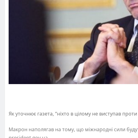
Як уточнює газета, “ніхто в цілому не виступав прот
Макрон наполягав на тому, що міжнародні сили будут
president.gov.ua