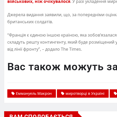
військових, ніж очікувалося
. У разі укладення мир
Джерела видання заявили, що, за попередніми оцінка
британських солдатів.
“Франція є єдиною іншою країною, яка зобов’язалася 
складуть решту контингенту, який буде розміщений у 
від лінії фронту”, – додало The Times.
Вас також можуть за
Еммануель Макрон
миротворці в Україні
ВАМ СПОДОБАЄТЬСЯ