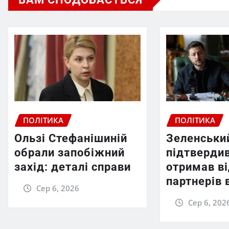
ПОЛІТИКА
ПОЛІТИКА
Ользі Стефанішиній
Зеленськи
обрали запобіжний
підтверди
захід: деталі справи
отримав в
партнерів 
Сер 6, 2026
Сер 6, 202