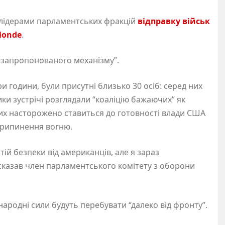
лідерами парламентських фракцій
відправку військ
Monde
.
и запропонованого механізму”.
ри години, були присутні близько 30 осіб: серед них
ики зустрічі розглядали “коаліцію бажаючих” як
их насторожено ставиться до готовності влади США
припинення вогню.
й безпеки від американців, але я зараз
сказав член парламентського комітету з оборони
ародні сили будуть перебувати “далеко від фронту”.