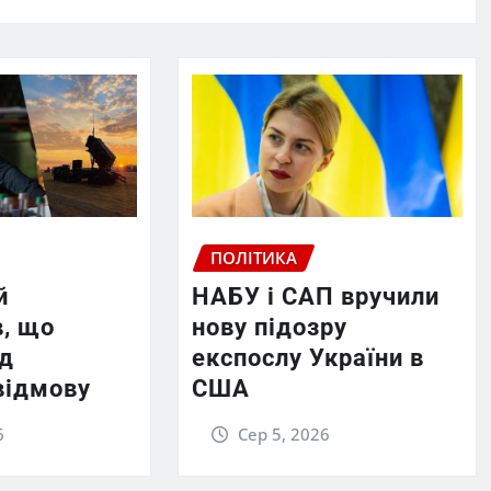
ПОЛІТИКА
й
НАБУ і САП вручили
в, що
нову підозру
ід
експослу України в
відмову
США
6
Сер 5, 2026