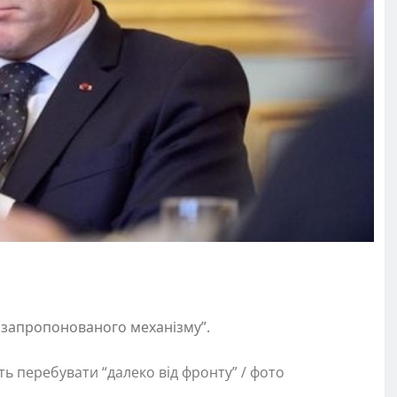
и запропонованого механізму”.
ь перебувати “далеко від фронту” / фото