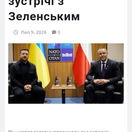
зустрічі з
Зеленським
Лип 9, 2026
0
Він назвав головну перешкоду, яка заважає