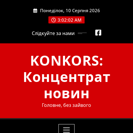
Skip
Понеділок, 10 Серпня 2026
to
content
3:02:03 AM
Слідкуйте за нами
KONKORS:
Концентрат
новин
Головне, без зайвого