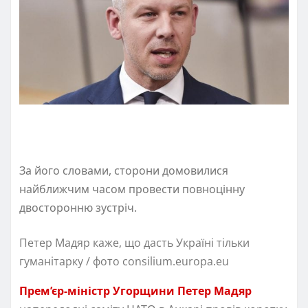
За його словами, сторони домовилися
найближчим часом провести повноцінну
двосторонню зустріч.
Петер Мадяр каже, що дасть Україні тільки
гуманітарку / фото consilium.europa.eu
Прем’єр-міністр Угорщини Петер Мадяр