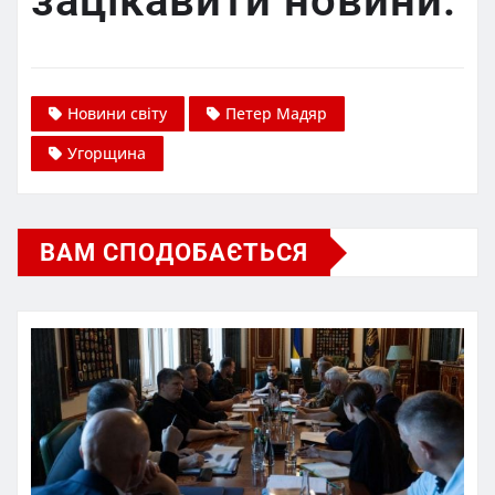
зацікавити новини:
Новини світу
Петер Мадяр
Угорщина
ВАМ СПОДОБАЄТЬСЯ